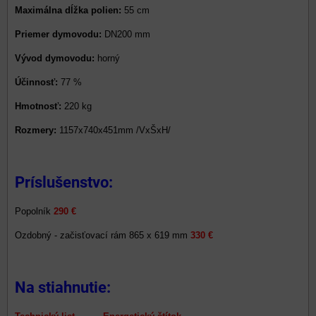
Maximálna dĺžka polien:
55 cm
Priemer dymovodu:
DN200 mm
Vývod dymovodu:
horný
Účinnosť:
77 %
Hmotnosť:
220 kg
Rozmery:
1157x740x451mm /VxŠxH/
Príslušenstvo:
Popolník
290 €
Ozdobný - začisťovací rám 865 x 619 mm
330 €
Na stiahnutie: