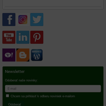
Newsletter
Odoberať naše novinky:
Chcem sa prihlásiť k odberu noviniek e-mailom
Odoberať