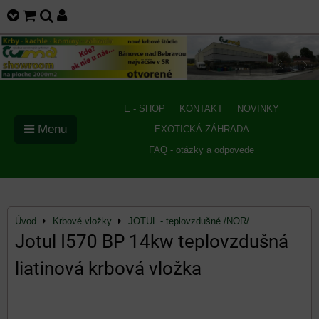
E - SHOP
KONTAKT
NOVINKY
Menu
EXOTICKÁ ZÁHRADA
FAQ - otázky a odpovede
Úvod
Krbové vložky
JOTUL - teplovzdušné /NOR/
Jotul I570 BP 14kw teplovzdušná
liatinová krbová vložka