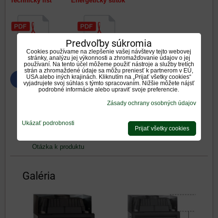
Technický list Energetický štítok
Predvoľby súkromia
Cookies používame na zlepšenie vašej návštevy tejto webovej
stránky, analýzu jej výkonnosti a zhromažďovanie údajov o jej
používaní. Na tento účel môžeme použiť nástroje a služby tretích
strán a zhromaždené údaje sa môžu preniesť k partnerom v EÚ,
USA alebo iných krajinách. Kliknutím na „Prijať všetky cookies“
Bluesky
Twitter
Facebook
Pinterest
Reddit
LinkedIn
WhatsApp
E-
vyjadrujete svoj súhlas s týmto spracovaním. Nižšie môžete nájsť
mail
podrobné informácie alebo upraviť svoje preferencie.
Zásady ochrany osobných údajov
Galéria
Doplnkové informácie
Ukázať podrobnosti
0
0
Recenzie
Diskusia
Prijať všetky cookies
Otázka k produktu
Galéria