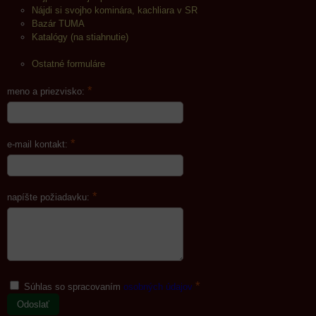
Nájdi si svojho kominára, kachliara v SR
Bazár TUMA
Katalógy (na stiahnutie)
Ostatné formuláre
*
meno a priezvisko:
*
e-mail kontakt:
*
napíšte požiadavku:
*
Súhlas so spracovaním
osobných údajov
Odoslať