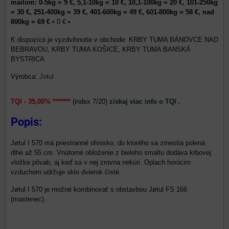
mailom: 0-5kg = 9 €, 5,1-10kg = 10 €, 10,1-100kg = 20 €, 101-250kg
= 30 €, 251-400kg = 39 €, 401-600kg = 49 €, 601-800kg = 58 €, nad
800kg = 69 €
•
0 €
•
KRBY TUMA BÁNOVCE NAD
BEBRAVOU, KRBY TUMA KOŠICE, KRBY TUMA BANSKÁ
BYSTRICA
Výrobca:
Jotul
TQI - 35,00% *******
(index 7/20)
získaj viac info o TQI .
Popis:
Jøtul I 570 má priestranné ohnisko, do ktorého sa zmestia polená
dlhé až 55 cm. Vnútorné obloženie z bieleho smaltu dodáva krbovej
vložke pôvab, aj keď sa v nej zrovna nekúri. Oplach horúcim
vzduchom udržuje sklo dvierok čisté.
Jøtul I 570 je možné kombinovať s obstavbou Jøtul FS 166
(mastenec).