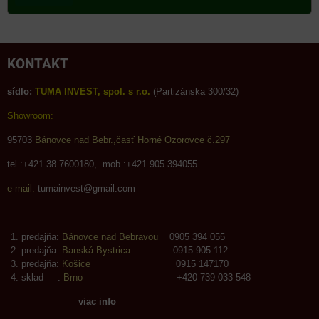
KONTAKT
sídlo:
TUMA INVEST, spol. s r.o.
(Partizánska 300/32)
Showroom:
95703
Bánovce nad Bebr.,časť Horné Ozorovce č.297
tel.:+421 38 7600180, mob.:+421 905 394055
e-mail:
tumainvest@gmail.com
predajňa:
Bánovce nad Bebravou
0905 394 055
predajňa:
Banská Bystrica
0915 905 112
predajňa:
Košice
0915 147170
sklad :
Brno
+420 739 033 548
viac info