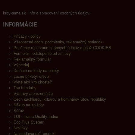
krby-tuma.sk Info o spracovaní osobných údajov.
INFORMÁCIE
Privacy - policy
Všeobecné obch. podmienky, reklamačný poriadok
Poučenie o ochrane osobných údajov a použ.COOKIES
Formulár - odstúpenie od zmluvy
Reklamačný formulár
Výpredaj
Dotácie na kotly na pelety
Lacné brikety, drevo
Viete aký krb chcete?
Top foto krby
Výstavy a prezentácie
Cech kachliarov, krbárov a kominárov Slov. republiky
Nákup na splátky
Súťaž
TQI - Tuma Quality Index
Eco Plus System
Novinky
Najpredávanejší produkt