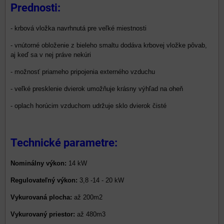
Prednosti:
- krbová vložka navrhnutá pre veľké miestnosti
- vnútorné obloženie z bieleho smaltu dodáva krbovej vložke pôvab,
aj keď sa v nej práve nekúri
- možnosť priameho pripojenia externého vzduchu
- veľké presklenie dvierok umožňuje krásny výhľad na oheň
- oplach horúcim vzduchom udržuje sklo dvierok čisté
Technické parametre:
Nominálny výkon:
14 kW
Regulovateľný výkon:
3,8 -14 - 20 kW
Vykurovaná plocha:
až 200m2
Vykurovaný priestor:
až 480m3