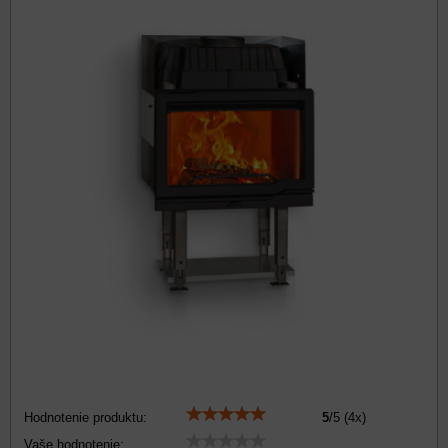
Hodnotenie produktu:
5
/
5
(
4
x)
Vaše hodnotenie: