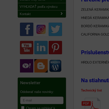
VYHĽADAŤ podľa výrobcu
ZELENÁ KERAMI
Kontakt
HNEDÁ KERAMIK
BORDÓ KERAMIK
CALIFORNIA GOL
Príslušenst
HRDLO EXTERNÉH
Na stiahnut
Newsletter
Technický list E
Odoberať naše novinky:
Chcem sa prihlásiť k