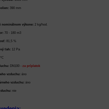
olien:
390 mm
ri nominálnom výkone:
2 kg/hod.
or:
70 - 180 m3
osť:
81,5 %
vý ťah:
12 Pa
°C
duchu:
DN100 -
za príplatok
neho vzduchu:
áno
árneho vzduchu:
áno
vzduchu:
nie
evedenia: