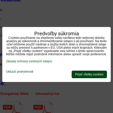
KA
A
A
Predvoľby súkromia
D KERAMIKA
Cookies používame na zlepšenie vašej návštevy tejto webovej stránky,
analýzu jej výkonnosti a zhromažďovanie údajov o jej používaní. Na tento
účel môžeme použiť nástroje a služby tretích strán a zhromaždené údaje
sa môžu preniesť k partnerom v EÚ, USA alebo iných krajinách. Kliknutím
na „Prijať všetky cookies“ vyjadrujete svoj súhlas s týmto spracovaním.
vo za príplatok:
Nižšie môžete nájsť podrobné informácie alebo upraviť svoje preferencie.
Zásady ochrany osobných údajov
O PRÍVODU VZDUCHU DN 100
Ukázať podrobnosti
Prijať všetky cookies
ie:
nergetický štítok Informačný list