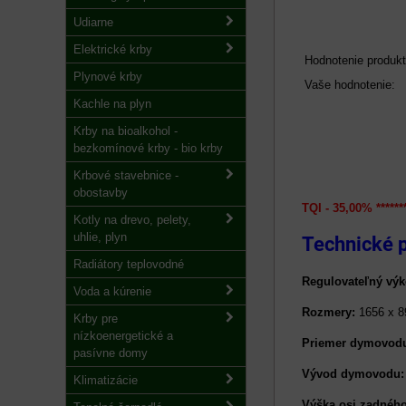
Udiarne
Elektrické krby
Hodnotenie produkt
Plynové krby
Vaše hodnotenie:
Kachle na plyn
Krby na bioalkohol -
bezkomínové krby - bio krby
Krbové stavebnice -
obostavby
TQI - 35,00% ******
Kotly na drevo, pelety,
uhlie, plyn
Technické 
Radiátory teplovodné
Regulovateľný výk
Voda a kúrenie
Rozmery:
1656 x 8
Krby pre
nízkoenergetické a
Priemer dymovod
pasívne domy
Vývod dymovodu:
Klimatizácie
Výška osi zadnéh