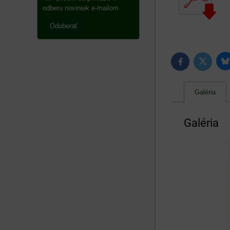
odberu noviniek e-mailom
Odoberať
B
Twitter
Facebook
Galéria
Galéria