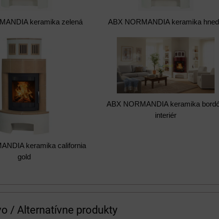
ANDIA keramika zelená
ABX NORMANDIA keramika hne
ABX NORMANDIA keramika bordó
interiér
DIA keramika california
gold
vo / Alternatívne produkty