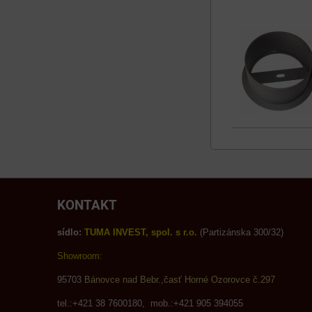
KONTAKT
sídlo:
TUMA INVEST, spol. s r.o.
(Partizánska 300/32)
Showroom:
95703
Bánovce nad Bebr.,časť Horné Ozorovce č.297
tel.:+421 38 7600180, mob.:+421 905 394055