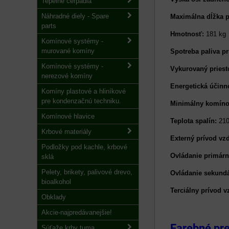
Tepelné čerpadlá
Náhradné diely - Spare
Maximálna dĺžka p
parts
Hmotnosť:
181 kg
Komínové systémy -
murované komíny
Spotreba paliva p
Komínové systémy -
Vykurovaný priest
nerezové komíny
Energetická účinn
Komíny plastové a hliníkové
pre kondenzačnú techniku.
Minimálny komíno
Komínové hlavice
Teplota spalín:
210
Krbové materiály
Externý prívod vz
Podložky pod kachle, krbové
Ovládanie primár
sklá
Pelety, brikety, palivové drevo,
Ovládanie sekund
bioalkohol
Terciálny prívod 
Obklady
Akcie-najpredávanejšie!
Farebné pr
Súťaže krby tuma