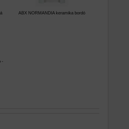
dá
ABX NORMANDIA keramika bordó
 -