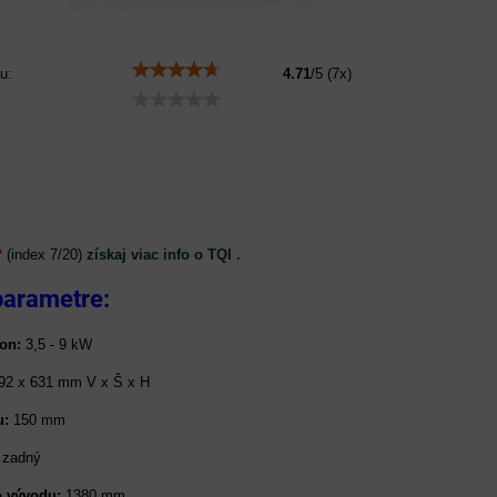
u:
4.71
/
5
(
7
x)
*
(index 7/20)
získaj viac info o TQI .
parametre:
on:
3,5 - 9 kW
92 x 631 mm V x Š x H
u:
150 mm
zadný
o vývodu:
1380 mm