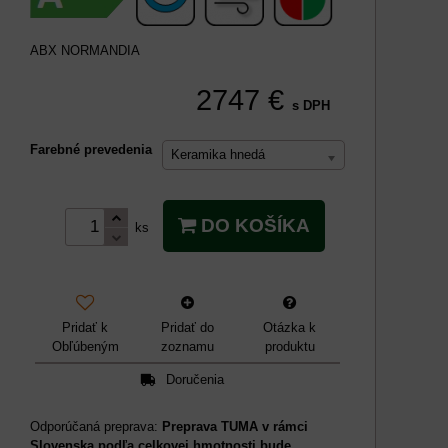
ABX NORMANDIA
2747 €
s DPH
Farebné prevedenia
Keramika hnedá
DO KOŠÍKA
ks
Pridať k
Pridať do
Otázka k
Obľúbeným
zoznamu
produktu
Doručenia
Preprava TUMA v rámci
Slovenska podľa celkovej hmotnosti bude