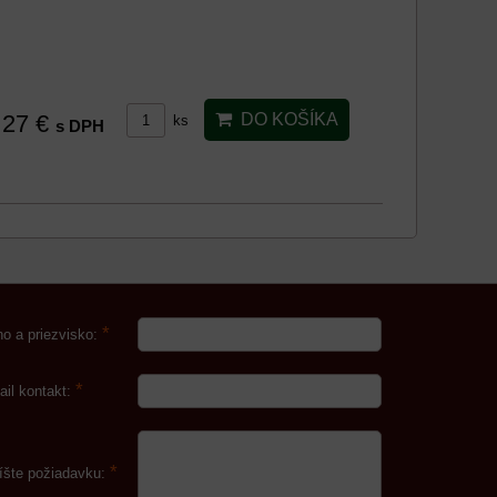
27 €
DO KOŠÍKA
ks
s DPH
*
o a priezvisko:
*
ail kontakt:
*
íšte požiadavku: