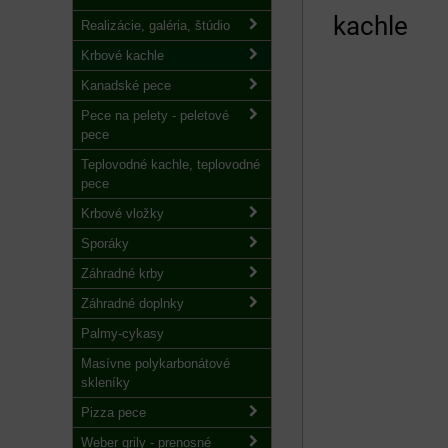
kachle
Realizácie, galéria, štúdio
Krbové kachle
Kanadské pece
Pece na pelety - peletové
pece
Teplovodné kachle, teplovodné
pece
Krbové vložky
Sporáky
Záhradné krby
Záhradné doplnky
Palmy-cykasy
Masívne polykarbonátové
skleníky
Pizza pece
Weber grily - prenosné