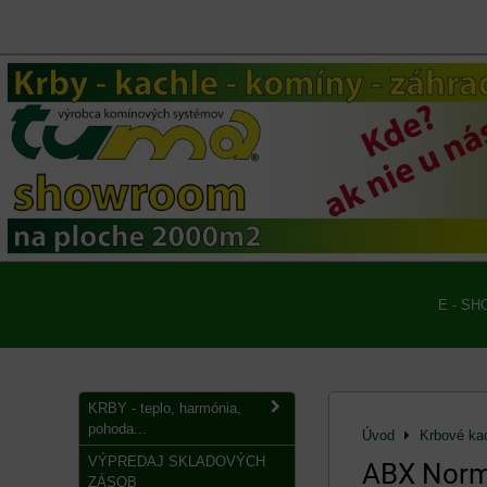
E - SH
KRBY - teplo, harmónia,
pohoda...
Úvod
Krbové ka
VÝPREDAJ SKLADOVÝCH
ABX Norm
ZÁSOB