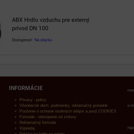
ABX Hrdlo vzduchu pre externý
prívod DN 100
Dostupnosť:
Na otázku
INFORMÁCIE
men
Privacy - policy
Všeobecné obch. podmienky, reklamačný poriadok
e-m
Poučenie o ochrane osobných údajov a použ.COOKIES
Formulár - odstúpenie od zmluvy
Reklamačný formulár
nap
Výpredaj
Dotácie na kotly na pelety