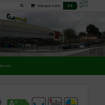
Nákupný košík
0 €
odpovede
é