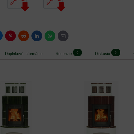
luesky
Pinterest
Reddit
LinkedIn
WhatsApp
E-
mail
0
0
Doplnkové informácie
Recenzie
Diskusia