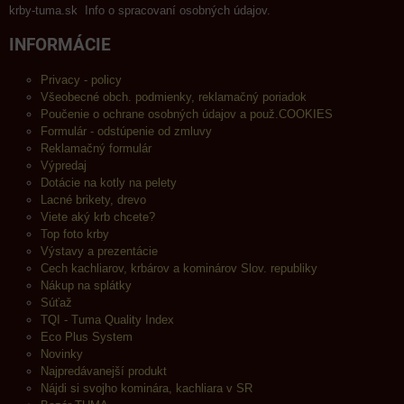
krby-tuma.sk Info o spracovaní osobných údajov.
INFORMÁCIE
Privacy - policy
Všeobecné obch. podmienky, reklamačný poriadok
Poučenie o ochrane osobných údajov a použ.COOKIES
Formulár - odstúpenie od zmluvy
Reklamačný formulár
Výpredaj
Dotácie na kotly na pelety
Lacné brikety, drevo
Viete aký krb chcete?
Top foto krby
Výstavy a prezentácie
Cech kachliarov, krbárov a kominárov Slov. republiky
Nákup na splátky
Súťaž
TQI - Tuma Quality Index
Eco Plus System
Novinky
Najpredávanejší produkt
Nájdi si svojho kominára, kachliara v SR