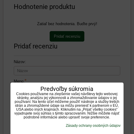
Hodnotenie produktu
Zatiaľ bez hodnotenia. Buďte prvý!
Pridať recenziu
Pridať recenziu
Názov:
*
Meno:
Predvoľby súkromia
Cookies používame na zlepšenie vašej návštevy tejto webovej
stránky, analýzu jej výkonnosti a zhromažďovanie údajov o jej
Recenzia:
používaní. Na tento účel môžeme použiť nástroje a služby tretích
strán a zhromaždené údaje sa môžu preniesť k partnerom v EÚ,
USA alebo iných krajinách. Kliknutím na „Prijať všetky cookies“
vyjadrujete svoj súhlas s týmto spracovaním. Nižšie môžete nájsť
podrobné informácie alebo upraviť svoje preferencie.
Zásady ochrany osobných údajov