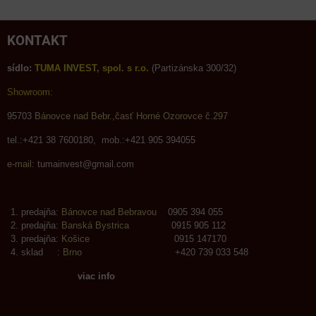
KONTAKT
sídlo:
TUMA INVEST, spol. s r.o.
(Partizánska 300/32)
Showroom:
95703
Bánovce nad Bebr.,časť Horné Ozorovce č.297
tel.:+421 38 7600180, mob.:+421 905 394055
e-mail:
tumainvest@gmail.com
predajňa:
Bánovce nad Bebravou
0905 394 055
predajňa:
Banská Bystrica
0915 905 112
predajňa:
Košice
0915 147170
sklad :
Brno
+420 739 033 548
viac info