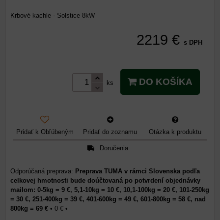
Krbové kachle - Solstice 8kW
2219 €
s DPH
DO KOŠÍKA
ks
Pridať k Obľúbeným
Pridať do zoznamu
Otázka k produktu
Doručenia
Preprava TUMA v rámci Slovenska podľa
celkovej hmotnosti bude doúčtovaná po potvrdení objednávky
mailom: 0-5kg = 9 €, 5,1-10kg = 10 €, 10,1-100kg = 20 €, 101-250kg
= 30 €, 251-400kg = 39 €, 401-600kg = 49 €, 601-800kg = 58 €, nad
800kg = 69 €
•
0 €
•