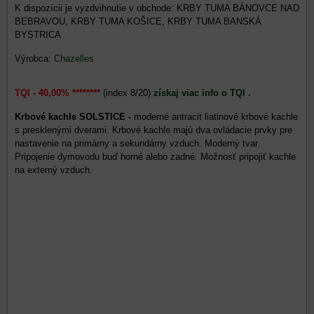
KRBY TUMA BÁNOVCE NAD
BEBRAVOU, KRBY TUMA KOŠICE, KRBY TUMA BANSKÁ
BYSTRICA
Výrobca:
Chazelles
TQI - 40,00% ********
(index 8/20)
získaj viac info o TQI .
Krbové kachle SOLSTICE -
moderné antracit liatinové krbové kachle
s presklenými dverami. Krbové kachle majú dva ovládacie prvky pre
nastavenie na primárny a sekundárny vzduch. Moderný tvar.
Pripojenie dymovodu buď horné alebo zadné. Možnosť pripojiť kachle
na externý vzduch.