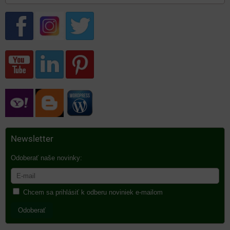
Newsletter
Odoberať naše novinky:
Chcem sa prihlásiť k odberu noviniek e-mailom
Odoberať