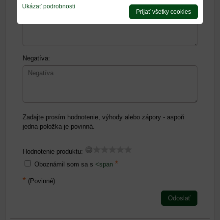
Pozitíva:
Ukázať podrobnosti
Prijať všetky cookies
Negatíva:
Zadajte prosím hodnotenie, výhody alebo zápory - aspoň
jedna položka je povinná.
Hodnotenie produktu:
*
Oboznámil som sa s
<span
*
(Povinné)
Odoslať