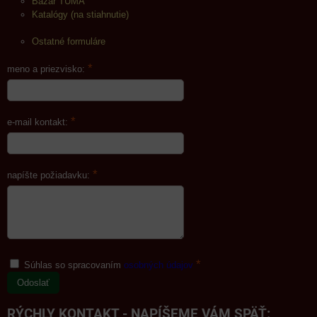
Bazár TUMA
Katalógy (na stiahnutie)
Ostatné formuláre
*
meno a priezvisko:
*
e-mail kontakt:
*
napíšte požiadavku:
*
Súhlas so spracovaním
osobných údajov
Odoslať
RÝCHLY KONTAKT - NAPÍŠEME VÁM SPÄŤ: