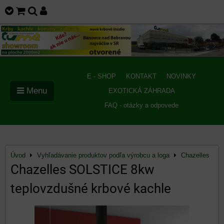
E - SHOP
KONTAKT
NOVINKY
Menu
EXOTICKÁ ZÁHRADA
FAQ - otázky a odpovede
Úvod
Vyhľadávanie produktov podľa výrobcu a loga
Chazelles
Chazelles SOLSTICE 8kw
teplovzdušné krbové kachle