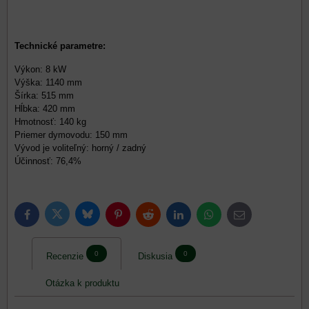
Technické parametre:
Výkon: 8 kW
Výška: 1140 mm
Šírka: 515 mm
Hĺbka: 420 mm
Hmotnosť: 140 kg
Priemer dymovodu: 150 mm
Vývod je voliteľný: horný / zadný
Účinnosť: 76,4%
Bluesky
Twitter
Facebook
Pinterest
Reddit
LinkedIn
WhatsApp
E-
mail
0
0
Recenzie
Diskusia
Otázka k produktu