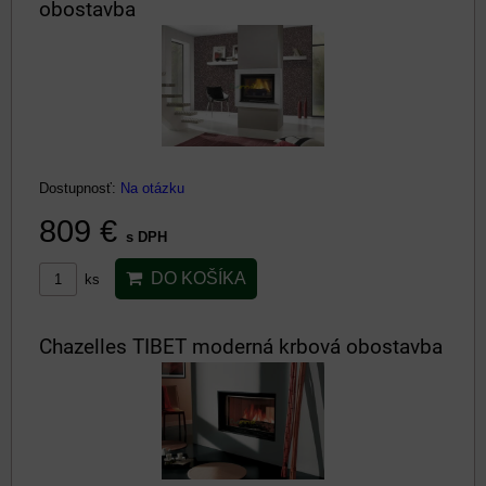
obostavba
Dostupnosť:
Na otázku
809 €
s DPH
DO KOŠÍKA
ks
Chazelles TIBET moderná krbová obostavba