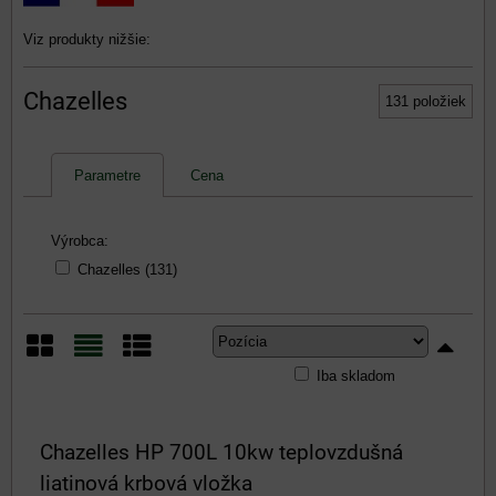
Viz produkty nižšie:
Chazelles
131
položiek
Parametre
Cena
Výrobca:
Chazelles (131)
Iba skladom
Mriežka
Zoznam
Tabuľka
Chazelles HP 700L 10kw teplovzdušná
liatinová krbová vložka