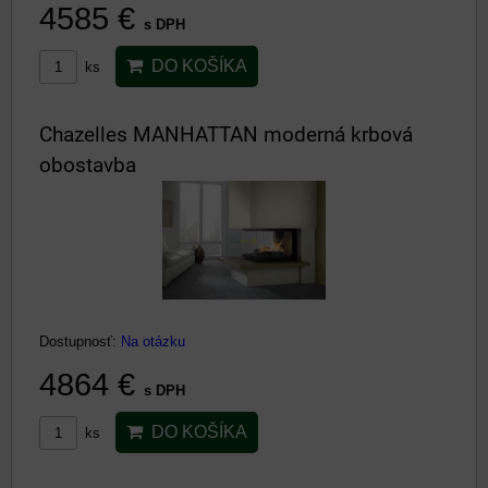
4585 €
s DPH
DO KOŠÍKA
ks
Chazelles MANHATTAN moderná krbová
obostavba
Dostupnosť:
Na otázku
4864 €
s DPH
DO KOŠÍKA
ks