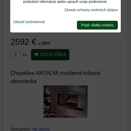
podrobné informácie alebo upraviť svoje preferencie.
Zásady ochrany osobných údajov
Ukázať podrobnosti
Prijať všetky cookies
Dostupnosť:
Na otázku
2592 €
s DPH
DO KOŠÍKA
ks
Chazelles ANTALYA moderná krbová
obostavba
Dostupnosť:
Na otázku