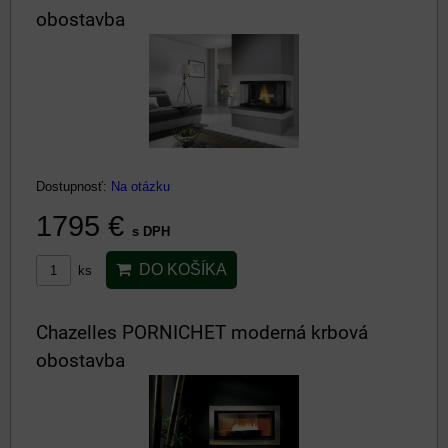
obostavba
Dostupnosť:
Na otázku
1795 €
s DPH
DO KOŠÍKA
ks
Chazelles PORNICHET moderná krbová
obostavba