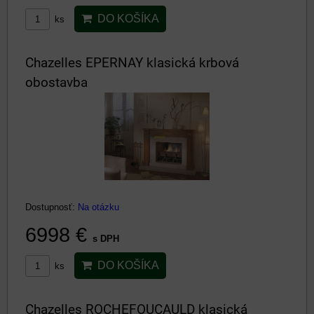
DO KOŠÍKA
ks
Chazelles EPERNAY klasická krbová
obostavba
Dostupnosť:
Na otázku
6998 €
s DPH
DO KOŠÍKA
ks
Chazelles ROCHEFOUCAULD klasická