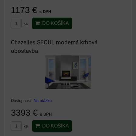
1173 €
s DPH
DO KOŠÍKA
ks
Chazelles SEOUL moderná krbová
obostavba
Dostupnosť:
Na otázku
3393 €
s DPH
DO KOŠÍKA
ks