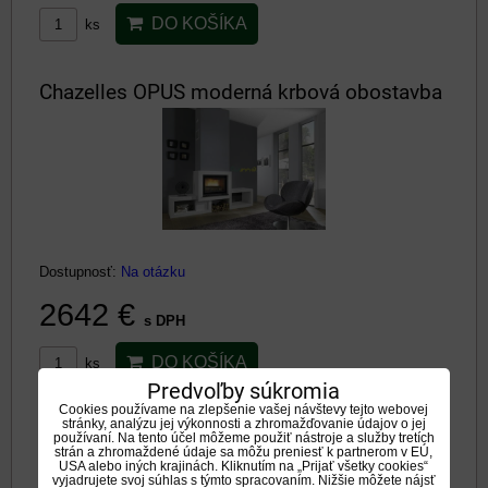
DO KOŠÍKA
ks
Chazelles OPUS moderná krbová obostavba
Dostupnosť:
Na otázku
2642 €
s DPH
DO KOŠÍKA
ks
Predvoľby súkromia
Cookies používame na zlepšenie vašej návštevy tejto webovej
stránky, analýzu jej výkonnosti a zhromažďovanie údajov o jej
Chazelles GLAM moderná krbová obostavba
používaní. Na tento účel môžeme použiť nástroje a služby tretích
strán a zhromaždené údaje sa môžu preniesť k partnerom v EÚ,
USA alebo iných krajinách. Kliknutím na „Prijať všetky cookies“
vyjadrujete svoj súhlas s týmto spracovaním. Nižšie môžete nájsť