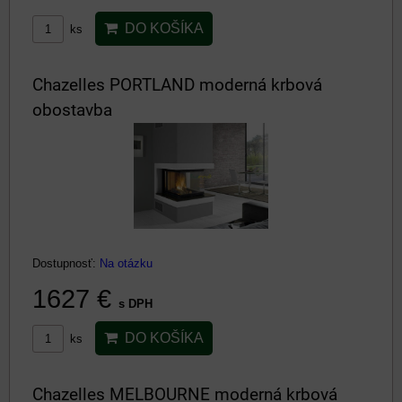
DO KOŠÍKA
ks
Chazelles PORTLAND moderná krbová
obostavba
Dostupnosť:
Na otázku
1627 €
s DPH
DO KOŠÍKA
ks
Chazelles MELBOURNE moderná krbová