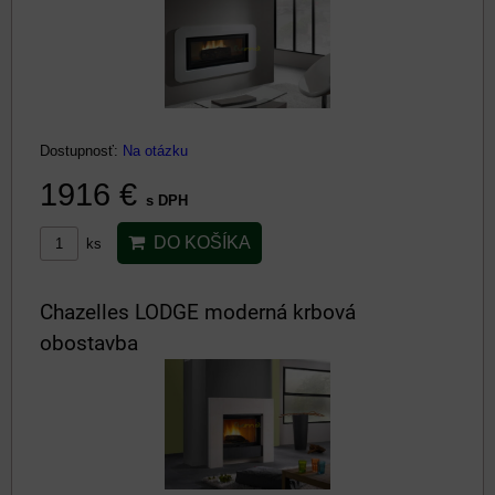
Dostupnosť:
Na otázku
1916 €
s DPH
DO KOŠÍKA
ks
Chazelles LODGE moderná krbová
obostavba