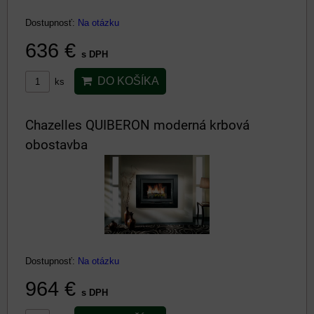
Dostupnosť:
Na otázku
636 €
s DPH
DO KOŠÍKA
ks
Chazelles QUIBERON moderná krbová
obostavba
Dostupnosť:
Na otázku
964 €
s DPH