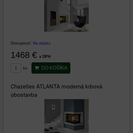
Dostupnosť:
Na otázku
1468 €
s DPH
DO KOŠÍKA
ks
Chazelles ATLANTA moderná krbová
obostavba