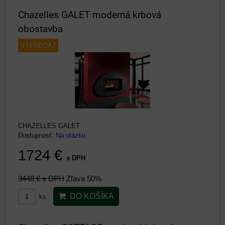
Chazelles GALET moderná krbová
obostavba
VÝPREDAJ
CHAZELLES GALET
Dostupnosť:
Na otázku
1724 €
s DPH
3448 €
s DPH
Zľava 50%
DO KOŠÍKA
ks