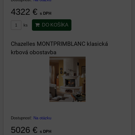
4322 €
s DPH
DO KOŠÍKA
ks
Chazelles MONTPRIMBLANC klasická
krbová obostavba
Dostupnosť:
Na otázku
5026 €
s DPH