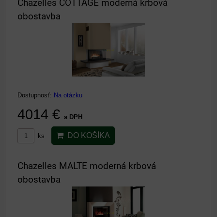
Chazelles COTTAGE moderná krbová
obostavba
Dostupnosť:
Na otázku
4014 €
s DPH
DO KOŠÍKA
ks
Chazelles MALTE moderná krbová
obostavba