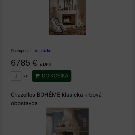
Dostupnosť:
Na otázku
6785 €
s DPH
DO KOŠÍKA
ks
Chazelles BOHÉME klasická krbová
obostavba