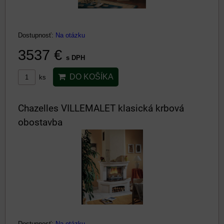
Dostupnosť:
Na otázku
3537 €
s DPH
DO KOŠÍKA
ks
Chazelles VILLEMALET klasická krbová
obostavba
Dostupnosť:
Na otázku