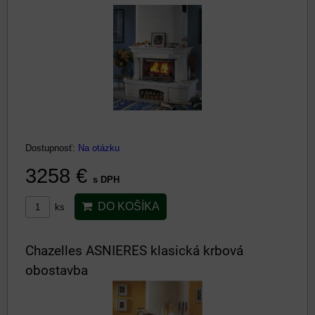
Dostupnosť:
Na otázku
3258 €
s DPH
DO KOŠÍKA
ks
Chazelles ASNIERES klasická krbová
obostavba