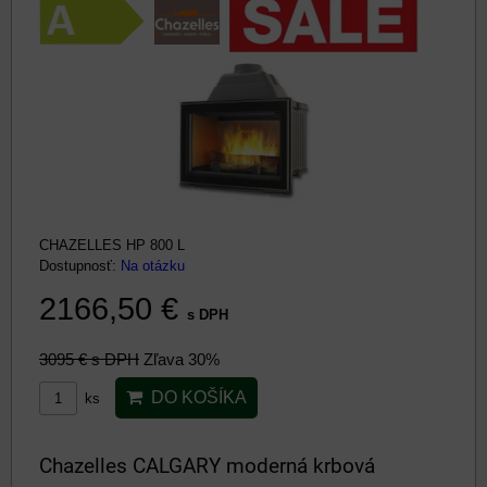
CHAZELLES HP 800 L
Dostupnosť:
Na otázku
2166,50 €
s DPH
3095 €
s DPH
Zľava 30%
DO KOŠÍKA
ks
Chazelles CALGARY moderná krbová