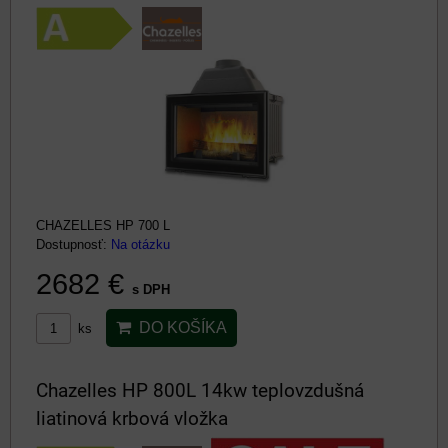
CHAZELLES HP 700 L
Dostupnosť:
Na otázku
2682 €
s DPH
DO KOŠÍKA
ks
Chazelles HP 800L 14kw teplovzdušná
liatinová krbová vložka