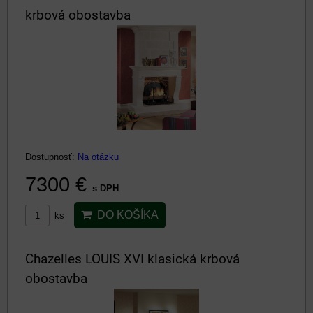
krbová obostavba
Dostupnosť:
Na otázku
7300 €
s DPH
DO KOŠÍKA
ks
Chazelles LOUIS XVI klasická krbová
obostavba