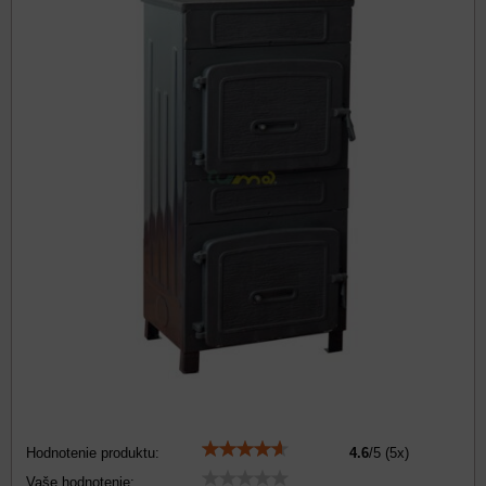
Hodnotenie produktu:
4.6
/
5
(
5
x)
Vaše hodnotenie: