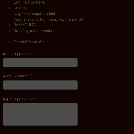
Eco Plus System
Novinky
Najpredávanejší produkt
Nájdi si svojho kominára, kachliara v SR
Bazár TUMA
Katalógy (na stiahnutie)
Ostatné formuláre
*
meno a priezvisko:
*
e-mail kontakt:
*
napíšte požiadavku: