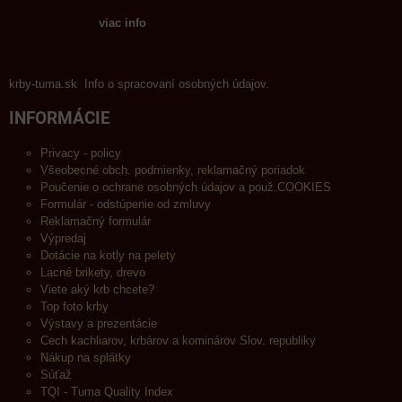
viac info
krby-tuma.sk Info o spracovaní osobných údajov.
INFORMÁCIE
Privacy - policy
Všeobecné obch. podmienky, reklamačný poriadok
Poučenie o ochrane osobných údajov a použ.COOKIES
Formulár - odstúpenie od zmluvy
Reklamačný formulár
Výpredaj
Dotácie na kotly na pelety
Lacné brikety, drevo
Viete aký krb chcete?
Top foto krby
Výstavy a prezentácie
Cech kachliarov, krbárov a kominárov Slov. republiky
Nákup na splátky
Súťaž
TQI - Tuma Quality Index