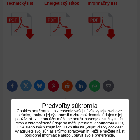
Technický list Energetický štítok Informačný list
Bluesky
Twitter
Facebook
Pinterest
Reddit
LinkedIn
WhatsApp
E-
mail
0
Predvoľby súkromia
Doplnkové informácie
Recenzie
Cookies používame na zlepšenie vašej návštevy tejto webovej
stránky, analýzu jej výkonnosti a zhromažďovanie údajov o jej
0
Diskusia
Otázka k produktu
používaní. Na tento účel môžeme použiť nástroje a služby tretích
strán a zhromaždené údaje sa môžu preniesť k partnerom v EÚ,
USA alebo iných krajinách. Kliknutím na „Prijať všetky cookies“
vyjadrujete svoj súhlas s týmto spracovaním. Nižšie môžete nájsť
podrobné informácie alebo upraviť svoje preferencie.
Druh ohrevu: