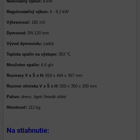
Nominálny výkon:
8 kW
Regulovateľný výkon:
4 - 8,2 kW
Výhrevnosť:
182 m3
Dymovod:
DN 120 mm
Vývod dymovodu:
zadný
Teplota spalín na výstupe:
353 °C
Množstvo spalín:
6,6 g/s
Rozmery V x Š x H:
919 x 444 x 367 mm
Rozmer ohniska V x Š x H:
550 x 350 x 200 mm
Palivo:
drevo, lignit /hnedé uhlie/
Hmotnosť:
112 kg
Na stiahnutie: