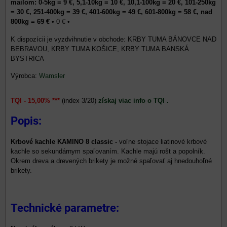
mailom: 0-5kg = 9 €, 5,1-10kg = 10 €, 10,1-100kg = 20 €, 101-250kg
= 30 €, 251-400kg = 39 €, 401-600kg = 49 €, 601-800kg = 58 €, nad
800kg = 69 €
•
0 €
•
KRBY TUMA BÁNOVCE NAD
BEBRAVOU, KRBY TUMA KOŠICE, KRBY TUMA BANSKÁ
BYSTRICA
Výrobca:
Wamsler
TQI - 15,00% ***
(index 3/20)
získaj viac info o TQI .
Popis:
Krbové kachle KAMINO 8 classic -
voľne stojace liatinové krbové
kachle so sekundárnym spaľovaním. Kachle majú rošt a popolník.
Okrem dreva a drevených brikety je možné spaľovať aj hnedouhoľné
brikety.
Technické parametre: