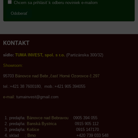
Chcem sa prihlásiť k odberu noviniek e-mailom
Odoberať
KONTAKT
sídlo:
TUMA INVEST, spol. s r.o.
(Partizánska 300/32)
Showroom:
95703
Bánovce nad Bebr.,časť Horné Ozorovce č.297
tel.:+421 38 7600180, mob.:+421 905 394055
e-mail:
tumainvest@gmail.com
predajňa:
Bánovce nad Bebravou
0905 394 055
predajňa:
Banská Bystrica
0915 905 112
predajňa:
Košice
0915 147170
sklad :
Brno
+420 739 033 548