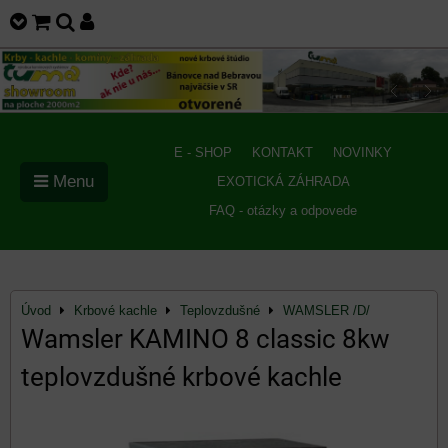
E - SHOP
KONTAKT
NOVINKY
Menu
EXOTICKÁ ZÁHRADA
FAQ - otázky a odpovede
Úvod
Krbové kachle
Teplovzdušné
WAMSLER /D/
Wamsler KAMINO 8 classic 8kw
teplovzdušné krbové kachle