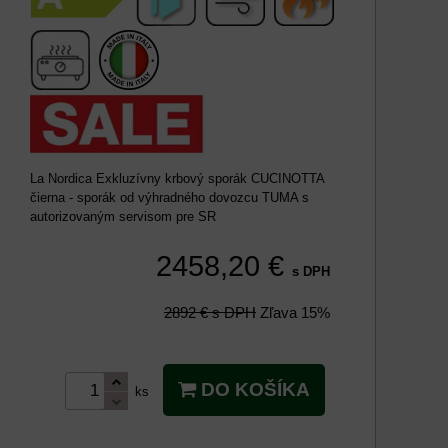
La Nordica Exkluzívny krbový sporák CUCINOTTA
čierna - sporák od výhradného dovozcu TUMA s
autorizovaným servisom pre SR
2458,20 €
s DPH
2892 €
s DPH
Zľava
15%
DO KOŠÍKA
ks