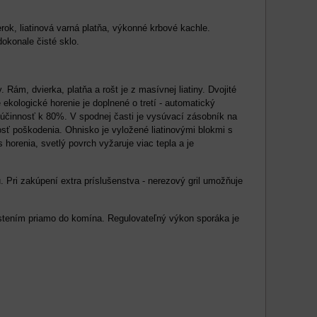
ok, liatinová varná platňa, výkonné krbové kachle.
okonale čisté sklo.
ám, dvierka, platňa a rošt je z masívnej liatiny. Dvojité
 ekologické horenie je doplnené o tretí - automatický
účinnosť k 80%. V spodnej časti je vysúvací zásobník na
sť poškodenia. Ohnisko je vyložené liatinovými blokmi s
renia, svetlý povrch vyžaruje viac tepla a je
 Pri zakúpení extra príslušenstva - nerezový gril umožňuje
stením priamo do komína. Regulovateľný výkon sporáka je