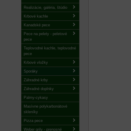
Realizácie, galéria, štúdio
Krbové kachle
Kanadské pece
Pece na pelety - peletové
pece
Teplovodné kachle, teplovodné
pece
Krbové vložky
Sporáky
Záhradné krby
Záhradné doplnky
Palmy-cykasy
Masívne polykarbonátové
skleníky
Pizza pece
Weber grily - prenosné