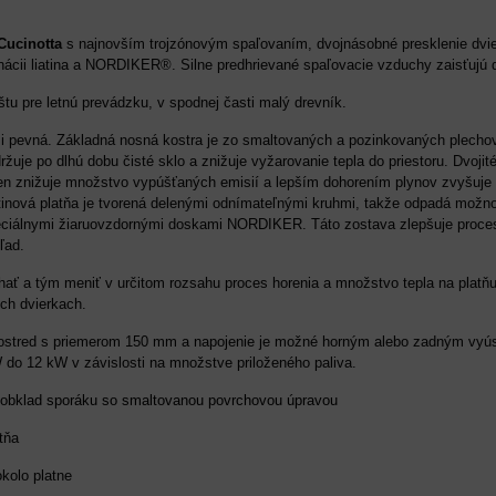
Cucinotta
s najnovším trojzónovým spaľovaním, dvojnásobné presklenie dvier
ácii liatina a NORDIKER®. Silne predhrievané spaľovacie vzduchy zaisťujú d
tu pre letnú prevádzku, v spodnej časti malý drevník.
i pevná. Základná nosná kostra je zo smaltovaných a pozinkovaných plechov. R
žuje po dlhú dobu čisté sklo a znižuje vyžarovanie tepla do priestoru. Dvojité
Ten znižuje množstvo vypúšťaných emisií a lepším dohorením plynov zvyšuje 
atinová platňa je tvorená delenými odnímateľnými kruhmi, takže odpadá možno
ciálnymi žiaruovzdornými doskami NORDIKER. Táto zostava zlepšuje proces ho
ľad.
ať a tým meniť v určitom rozsahu proces horenia a množstvo tepla na platňu.
ých dvierkach.
rostred s priemerom 150 mm a napojenie je možné horným alebo zadným vyú
 do 12 kW v závislosti na množstve priloženého paliva.
ý obklad sporáku so smaltovanou povrchovou úpravou
atňa
kolo platne