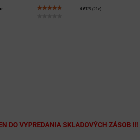
u:
4.67
/
5
(
21
x)
 LEN DO VYPREDANIA SKLADOVÝCH ZÁSOB !!!