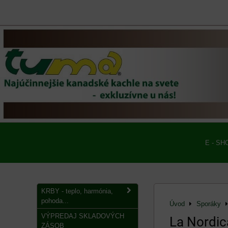
E - SH
KRBY - teplo, harmónia,
pohoda...
Úvod
Sporáky
VÝPREDAJ SKLADOVÝCH
La Nordic
ZÁSOB