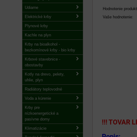
Udiarne
Hodnotenie produkt
Elektrické krby
Vaše hodnotenie:
Plynové krby
Kachle na plyn
Krby na bioalkohol -
bezkomínové krby - bio krby
Krbové stavebnice -
obostavby
Kotly na drevo, pelety,
uhlie, plyn
Radiátory teplovodné
Voda a kúrenie
Krby pre
nízkoenergetické a
pasívne domy
!!! TOVAR
Klimatizácie
Popis: