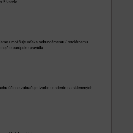
oužívateľa.
aflame umožňuje vďaka sekundárnemu / terciárnemu
nejšie európske pravidlá.
uchu účinne zabraňuje tvorbe usadenín na sklenených