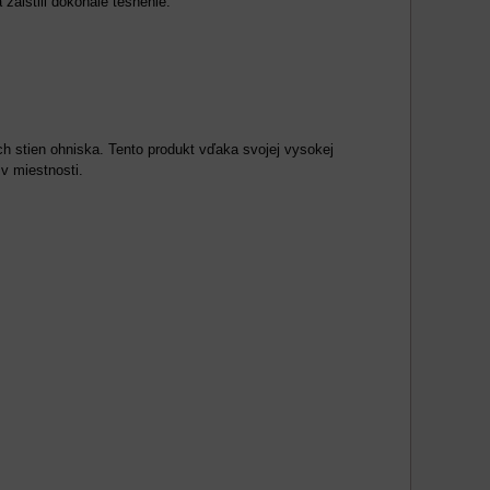
 zaistili dokonalé tesnenie.
ch stien ohniska. Tento produkt vďaka svojej vysokej
v miestnosti.