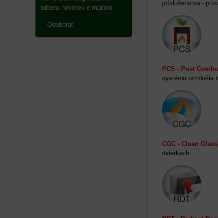
príslušenstva - prí
odberu noviniek e-mailom
Odoberať
PCS - Post Combu
systému ovzdušia ná
CGC - Clean Glass
dvierkach.