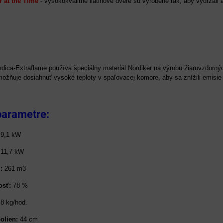
r at the Time
- vysokokvalitné liatinové dvere sú vyrobené tak, aby vydržali a
rdica-Extraflame používa špeciálny materiál Nordiker na výrobu žiaruvzdorný
možňuje dosiahnuť vysoké teploty v spaľovacej komore, aby sa znížili emisie 
parametre:
9,1 kW
11,7 kW
m:
261 m3
osť:
78
%
,8 kg/hod.
olien:
44 cm