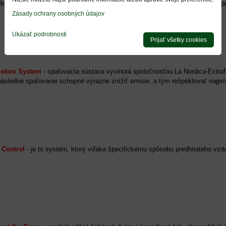
ruby pre pripojenie. To znamená vyššiu efektívnosť a väčšiu bezpečnosť pre p
Zásady ochrany osobných údajov
Ukázať podrobnosti
Prijať všetky cookies
stion System
- spaľovacia sústava vyvinutá spoločnosťou La Nordica-Extr
sledné spaľovanie schopné výrazne znížiť emisie, a tým rešpektovať najprís
 Control
- je to systém, ktorý vďaka špecifickému spôsobu predhriateho vzd