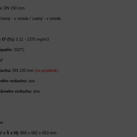
u:
DN 150 mm
:
horný - v strede / zadný - v strede
 O² (%):
0,11 - 1375 mg/m3
spalín:
310°C
eľ
zduchu:
DN 120 mm
(za príplatok)
rného vzduchu:
áno
dárneho vzduchu:
áno
ie
V x Š x H):
860 x 682 x 653 mm