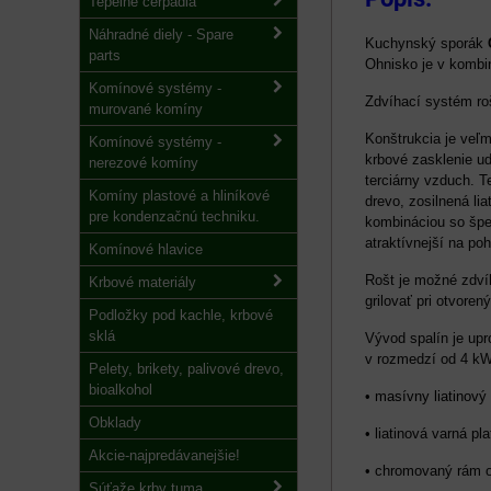
Tepelné čerpadlá
Náhradné diely - Spare
Kuchynský sporák
parts
Ohnisko je v kombin
Komínové systémy -
Zdvíhací systém roš
murované komíny
Konštrukcia je veľm
Komínové systémy -
krbové zasklenie udr
nerezové komíny
terciárny vzduch. 
Komíny plastové a hliníkové
drevo, zosilnená li
pre kondenzačnú techniku.
kombináciou so špe
atraktívnejší na poh
Komínové hlavice
Rošt je možné zdvíh
Krbové materiály
grilovať pri otvoren
Podložky pod kachle, krbové
sklá
Vývod spalín je up
v rozmedzí od 4 kW
Pelety, brikety, palivové drevo,
bioalkohol
• masívny liatinov
Obklady
• liatinová varná pl
Akcie-najpredávanejšie!
• chromovaný rám o
Súťaže krby tuma