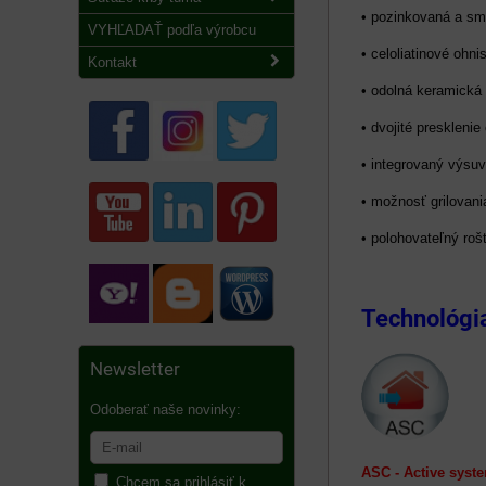
• pozinkovaná a sm
VYHĽADAŤ podľa výrobcu
• celoliatinové ohni
Kontakt
• odolná keramick
• dvojité presklenie
• integrovaný výsuv
• možnosť grilovani
• polohovateľný roš
Technológia
Newsletter
Odoberať naše novinky:
ASC - Active sys
Chcem sa prihlásiť k