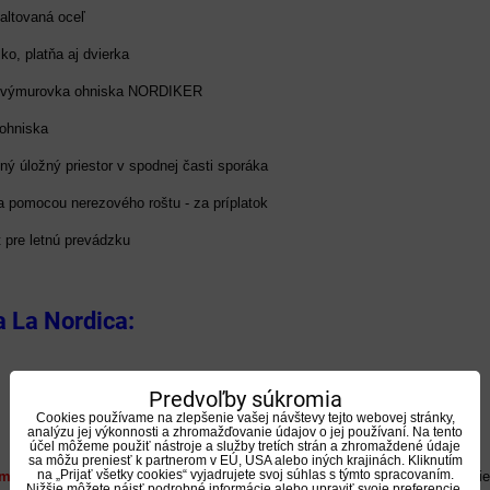
altovaná oceľ
sko, platňa aj dvierka
á výmurovka ohniska NORDIKER
 ohniska
ný úložný priestor v spodnej časti sporáka
a pomocou nerezového roštu - za príplatok
t pre letnú prevádzku
 La Nordica:
Predvoľby súkromia
Cookies používame na zlepšenie vašej návštevy tejto webovej stránky,
analýzu jej výkonnosti a zhromažďovanie údajov o jej používaní. Na tento
účel môžeme použiť nástroje a služby tretích strán a zhromaždené údaje
sa môžu preniesť k partnerom v EÚ, USA alebo iných krajinách. Kliknutím
na „Prijať všetky cookies“ vyjadrujete svoj súhlas s týmto spracovaním.
tem combustion
- Ide o zvláštny systém pripojenia, ktorý umožňuje nasávani
Nižšie môžete nájsť podrobné informácie alebo upraviť svoje preferencie.