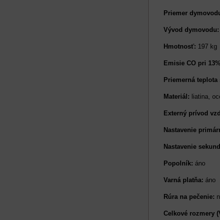
Priemer dymovod
Vývod dymovodu
Hmotnosť:
197 kg
Emisie CO pri 13%
Priemerná teplota 
Materiál:
liatina, oc
Externý prívod v
Nastavenie primá
Nastavenie sekun
Popolník:
áno
Varná platňa:
áno
Rúra na pečenie:
n
Celkové rozmery (