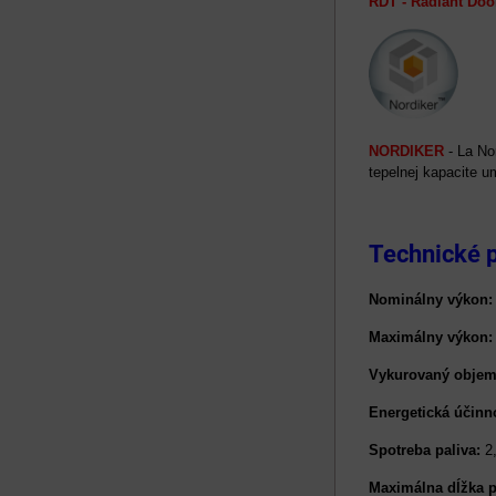
RDT - Radiant Doo
NORDIKER
- La No
tepelnej kapacite u
Technické 
Nominálny výkon:
Maximálny výkon:
Vykurovaný obje
Energetická účinn
Spotreba paliva:
2
Maximálna dĺžka p