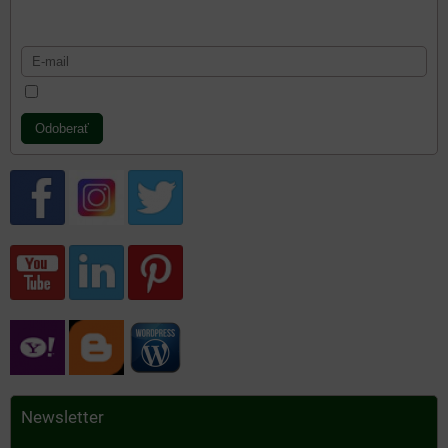
Odoberať naše novinky:
Chcem sa prihlásiť k odberu noviniek e-mailom
Odoberať
Newsletter