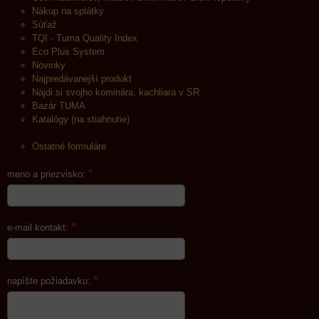
Nákup na splátky
Súťaž
TQI - Tuma Quality Index
Eco Plus System
Novinky
Najpredávanejší produkt
Nájdi si svojho kominára, kachliara v SR
Bazár TUMA
Katalógy (na stiahnutie)
Ostatné formuláre
*
meno a priezvisko:
*
e-mail kontakt:
*
napíšte požiadavku: