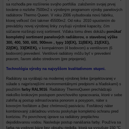
sa rozhodla pre rozšírenie svojho portfólia založením svojej prvej
továrne o rozlohe 7500m2 s výrobným programom výroby panelových
radiátorov Thermo Queen. V roku 2006 vybudovala novú fabriku,
ktorej veľkosť činí takmer 45500m2. Od roku 2010 spustením do
prevádzky novej výrobnej linky zvyšujú výrobné kapacity, čím
súčasne rozširujú svoj sortiment. Vďaka tomu dnes dokážu
ponúkať
kompletný sortiment panelových radiátorov, o stavebnej výške
300, 400, 500, 600, 900mm , typy 10(EK), 11(BEK), 21(EKE),
22(DK), 33(DKEK),
v kompaktnom (4 bodovom) a ventilovom (6
bodovom) prevedení. Ventilové radiátory môžu byť v prevedení
pravom, ľavom alebo stredovom (pre pripojenie).
Technológia výroby na najvyššom kvalitatívnom stupni.
Radiátory sa vyrábajú na modernej výrobnej linke (projektovanej v
súlade s najprísnejšími environmentálnymi predpismi a hľadiskami) s
použitím
farby RAL9016
. Radiátory ThermoQueen prechádzajú
niekoľko krokovým postupom povrchového spracovania, ktoré v sebe
zahŕňa aj postup odmasťovania ponorom a posypom, náter s
kovovým fosfátom a (bez chrómovú) pasiváciu. Fosfátový náter
kombinovaný základnou vrstvou poskytuje kompletnú ochranu pred
koróziou. Po povrchovej úprave sa radiátory prepláchnu
dejodidovanou vodou. Nasleduje postup nanášania farby. Používa sa
farba na vodovej báze bez obsahu riedidla, ktorá sa vysušuje 150 °C