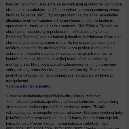
horúcim vzduchom. Následne sa na vonkajšej aj vnútornej povrchovej
strane elektrostatickým nanášaním vytvorí vrstva epoxidovej živice,
ktorá sa fixuje pri 180°C. Týmito procesmi sa dosiahne mimoriadne
dlhodobá životnosť radiátorov ThermoQueen a takýmto finálnym
opracovaním, ktorý je v súlade s normami DIN 55900 a EN 442, sa
chráni pred mechanickým poškodením, vlhkosťou a kyselinami.
Radiátory ThermoQueen sú balené jednotlivo, bublinkovou fóliou a sú
chránené plastovou ochranou rohov. Na konci postupu balenia sú
radiátory zabalené do strečovej fólie, ktorá poskytuje maximálnu
ochranu pri preprave a počas skladovania, až po ich montáž na
konkrétne miesto. Montáž vo veľkej miere uľahčuje pribalený
montážny set, ktorý obsahuje od vzdušňovací ventil, chrómované
zátky, skrutky a hmoždenky aj podperné konzoly. Pevné balenie
poskytuje dlhodobú ochranu pri preprave, skladovaní a hlavne pri
manipulovaní.
Výroba a kontrola kvality:
V záujme dosiahnutia najvyššej kvality, všetky radiátory
ThermoQueen prechádzajú štvorstupňovou kontrolou , počas ktorej
sú testované podľa najprísnejších predpisov normy EN 442,
vzťahujúcej sa na európsku výrobu radiátorov. Na konci výrobnej linky
je každý radiátor testovaný pri tlaku 13 barov, čím sa kontroluje ich
kompaktnosť. Proces výroby má nasledujúce certifikáty: ISO
9001:2008, ISO 14001:2004, ISO 18001:2007. Výroba radiátorov sa