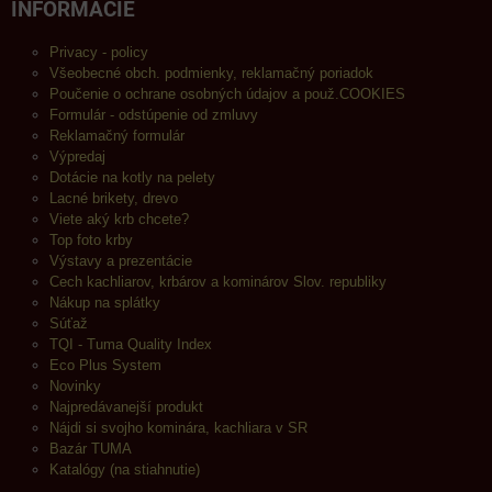
INFORMÁCIE
Privacy - policy
Všeobecné obch. podmienky, reklamačný poriadok
Poučenie o ochrane osobných údajov a použ.COOKIES
Formulár - odstúpenie od zmluvy
Reklamačný formulár
Výpredaj
Dotácie na kotly na pelety
Lacné brikety, drevo
Viete aký krb chcete?
Top foto krby
Výstavy a prezentácie
Cech kachliarov, krbárov a kominárov Slov. republiky
Nákup na splátky
Súťaž
TQI - Tuma Quality Index
Eco Plus System
Novinky
Najpredávanejší produkt
Nájdi si svojho kominára, kachliara v SR
Bazár TUMA
Katalógy (na stiahnutie)