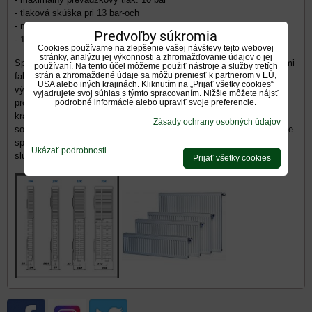
- tlaková skúška pri 13 bar-och
- montážna sada tvorí príslušenstvo radiátora (je v cene!)
Predvoľby súkromia
- 10 ročná záruka
Cookies používame na zlepšenie vašej návštevy tejto webovej
stránky, analýzu jej výkonnosti a zhromažďovanie údajov o jej
Spoločnosť vyprodukuje ročne viac ako dva milióny radiátorov, dvomi
používaní. Na tento účel môžeme použiť nástroje a služby tretích
strán a zhromaždené údaje sa môžu preniesť k partnerom v EÚ,
fabrikami a tromi vývojovými podnikmi je jedným z najväčších
USA alebo iných krajinách. Kliknutím na „Prijať všetky cookies“
výrobcov radiátorov v Turecku. Vďaka svojim vysokokvalitným
vyjadrujete svoj súhlas s týmto spracovaním. Nižšie môžete nájsť
produktom má vedúce postavenie nielen v Turecku, ale aj v iných
podrobné informácie alebo upraviť svoje preferencie.
krajinách. Cieľom spoločnosti je vysokokvalitný produkt, široký
Zásady ochrany osobných údajov
sortiment, vývoj v súlade s požiadavkami zákazníkov a vybudovanie
spoľahlivej servisnej siete s poskytovaním kompletných servisných
Ukázať podrobnosti
služieb pre zákazníkov.
Prijať všetky cookies