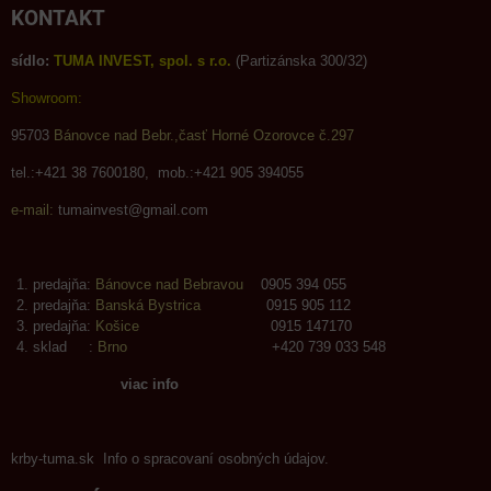
KONTAKT
sídlo:
TUMA INVEST, spol. s r.o.
(Partizánska 300/32)
Showroom:
95703
Bánovce nad Bebr.,časť Horné Ozorovce č.297
tel.:+421 38 7600180, mob.:+421 905 394055
e-mail:
tumainvest@gmail.com
predajňa:
Bánovce nad Bebravou
0905 394 055
predajňa:
Banská Bystrica
0915 905 112
predajňa:
Košice
0915 147170
sklad :
Brno
+420 739 033 548
viac info
krby-tuma.sk Info o spracovaní osobných údajov.