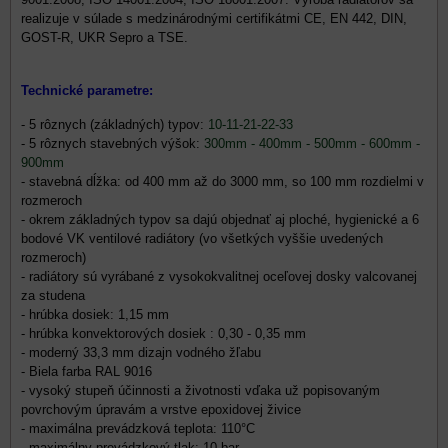
realizuje v súlade s medzinárodnými certifikátmi CE, EN 442, DIN,
GOST-R, UKR Sepro a TSE.
Technické parametre:
- 5 rôznych (základných) typov:
10-11-21-22-33
- 5 rôznych stavebných výšok:
300mm - 400mm - 500mm - 600mm -
900mm
- stavebná dĺžka: od 400 mm až do 3000 mm, so 100 mm rozdielmi v
rozmeroch
- okrem základných typov sa dajú objednať aj ploché, hygienické a 6
bodové VK ventilové radiátory (vo všetkých vyššie uvedených
rozmeroch)
- radiátory sú vyrábané z vysokokvalitnej oceľovej dosky valcovanej
za studena
- hrúbka dosiek: 1,15 mm
- hrúbka konvektorových dosiek : 0,30 - 0,35 mm
- moderný 33,3 mm dizajn vodného žľabu
- Biela farba RAL 9016
- vysoký stupeň účinnosti a životnosti vďaka už popisovaným
povrchovým úpravám a vrstve epoxidovej živice
- maximálna prevádzková teplota: 110°C
- maximálny prevádzkový tlak: 10 bar