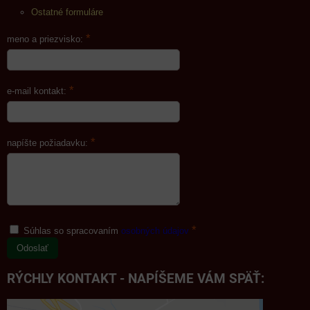
Ostatné formuláre
*
meno a priezvisko:
*
e-mail kontakt:
*
napíšte požiadavku:
*
Súhlas so spracovaním
osobných údajov
Odoslať
RÝCHLY KONTAKT - NAPÍŠEME VÁM SPÄŤ: