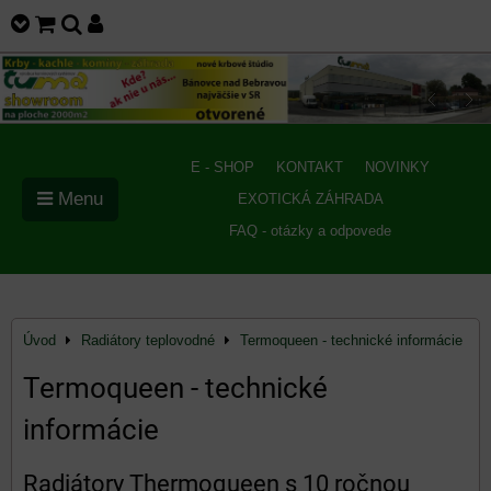
E - SHOP
KONTAKT
NOVINKY
Menu
EXOTICKÁ ZÁHRADA
FAQ - otázky a odpovede
Úvod
Radiátory teplovodné
Termoqueen - technické informácie
Termoqueen - technické
informácie
Radiátory Thermoqueen s 10 ročnou