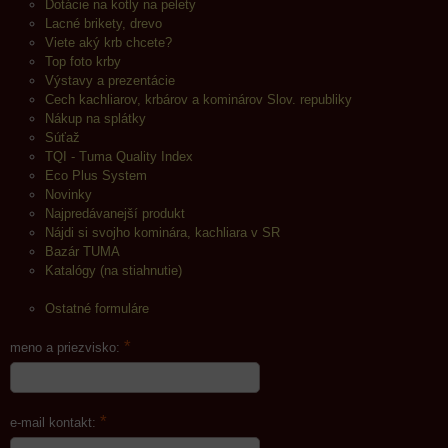
Dotácie na kotly na pelety
Lacné brikety, drevo
Viete aký krb chcete?
Top foto krby
Výstavy a prezentácie
Cech kachliarov, krbárov a kominárov Slov. republiky
Nákup na splátky
Súťaž
TQI - Tuma Quality Index
Eco Plus System
Novinky
Najpredávanejší produkt
Nájdi si svojho kominára, kachliara v SR
Bazár TUMA
Katalógy (na stiahnutie)
Ostatné formuláre
*
meno a priezvisko:
*
e-mail kontakt: