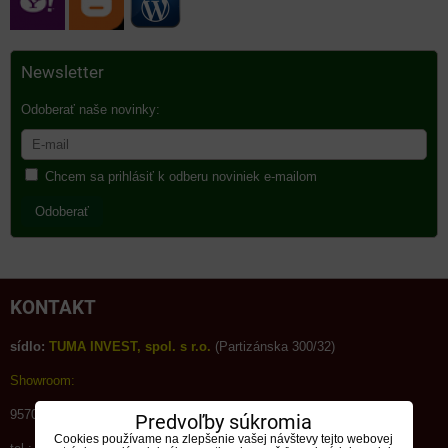
Newsletter
Odoberať naše novinky:
Chcem sa prihlásiť k odberu noviniek e-mailom
Odoberať
KONTAKT
sídlo:
TUMA INVEST, spol. s r.o.
(Partizánska 300/32)
Showroom:
95703
Bánovce nad Bebr.,časť Horné Ozorovce č.297
Predvoľby súkromia
Cookies používame na zlepšenie vašej návštevy tejto webovej