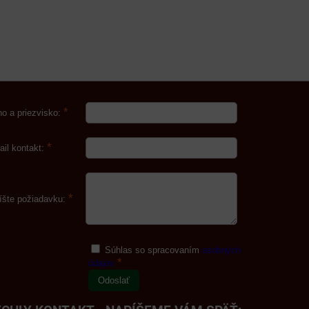
*
o a priezvisko:
*
ail kontakt:
*
íšte požiadavku:
Súhlas so spracovaním
osobných
*
údajov
Odoslať