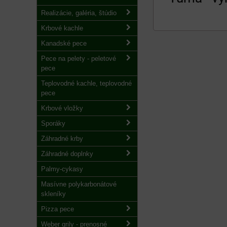
Realizácie, galéria, štúdio
Krbové kachle
Kanadské pece
Pece na pelety - peletové
pece
Teplovodné kachle, teplovodné
pece
Krbové vložky
Sporáky
Záhradné krby
Záhradné doplnky
Palmy-cykasy
Masívne polykarbonátové
skleníky
Pizza pece
Weber grily - prenosné