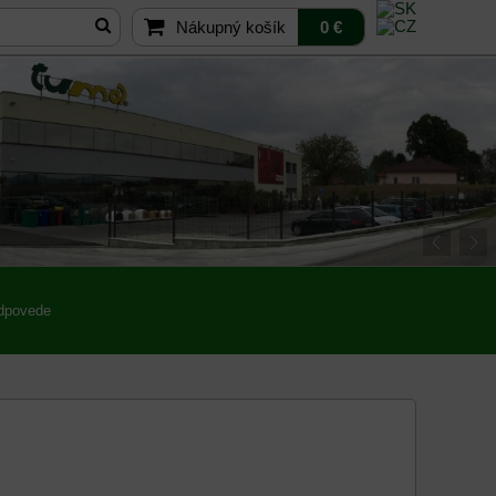
Nákupný košík
0 €
odpovede