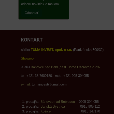
odberu noviniek e-mailom
Odoberať
KONTAKT
sídlo:
TUMA INVEST, spol. s r.o.
(Partizánska 300/32)
Showroom:
95703
Bánovce nad Bebr.,časť Horné Ozorovce č.297
tel.:+421 38 7600180, mob.:+421 905 394055
e-mail:
tumainvest@gmail.com
predajňa:
Bánovce nad Bebravou
0905 394 055
predajňa:
Banská Bystrica
0915 905 112
predajňa:
Košice
0915 147170