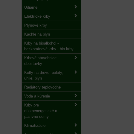
Udiarne
Elektrické krby
Plynové krby
Kachle na plyn
Krby na bioalkohol -
bezkomínové krby - bio krby
Krbové stavebnice -
obostavby
Kotly na drevo, pelety,
uhlie, plyn
Radiátory teplovodné
Voda a kúrenie
Krby pre
nízkoenergetické a
pasívne domy
Klimatizácie