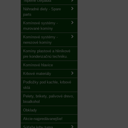
Tepelné čerpadlá
Náhradné diely - Spare
parts
Komínové systémy -
murované komíny
Komínové systémy -
nerezové komíny
Komíny plastové a hliníkové
pre kondenzačnú techniku.
Komínové hlavice
Krbové materiály
Podložky pod kachle, krbové
sklá
Pelety, brikety, palivové drevo,
bioalkohol
Obklady
Akcie-najpredávanejšie!
Súťaže krby tuma