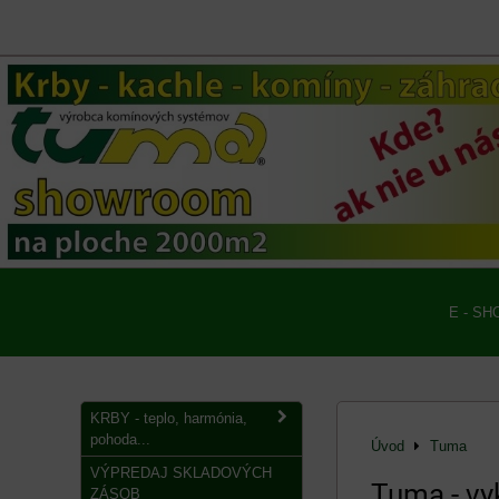
E - SH
KRBY - teplo, harmónia,
pohoda...
Úvod
Tuma
VÝPREDAJ SKLADOVÝCH
Tuma - vy
ZÁSOB