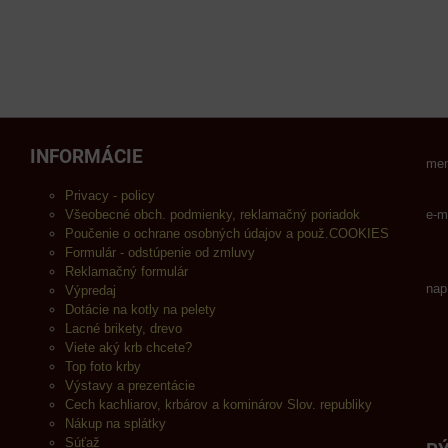
INFORMÁCIE
men
Privacy - policy
Všeobecné obch. podmienky, reklamačný poriadok
e-m
Poučenie o ochrane osobných údajov a použ.COOKIES
Formulár - odstúpenie od zmluvy
Reklamačný formulár
nap
Výpredaj
Dotácie na kotly na pelety
Lacné brikety, drevo
Viete aký krb chcete?
Top foto krby
Výstavy a prezentácie
Cech kachliarov, krbárov a kominárov Slov. republiky
Nákup na splátky
Súťaž