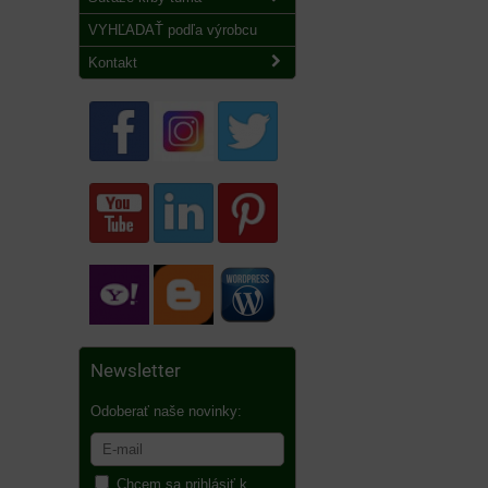
VYHĽADAŤ podľa výrobcu
Kontakt
Newsletter
Odoberať naše novinky:
Chcem sa prihlásiť k