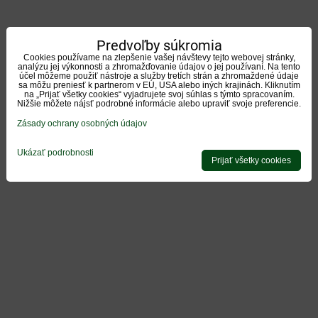
Predvoľby súkromia
Cookies používame na zlepšenie vašej návštevy tejto webovej stránky,
analýzu jej výkonnosti a zhromažďovanie údajov o jej používaní. Na tento
účel môžeme použiť nástroje a služby tretích strán a zhromaždené údaje
sa môžu preniesť k partnerom v EÚ, USA alebo iných krajinách. Kliknutím
na „Prijať všetky cookies“ vyjadrujete svoj súhlas s týmto spracovaním.
Nižšie môžete nájsť podrobné informácie alebo upraviť svoje preferencie.
Zásady ochrany osobných údajov
Ukázať podrobnosti
Prijať všetky cookies