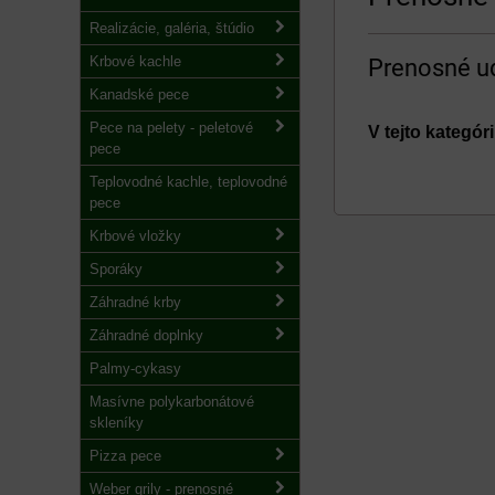
Realizácie, galéria, štúdio
Krbové kachle
Prenosné u
Kanadské pece
Pece na pelety - peletové
pece
Teplovodné kachle, teplovodné
pece
Krbové vložky
Sporáky
Záhradné krby
Záhradné doplnky
Palmy-cykasy
Masívne polykarbonátové
skleníky
Pizza pece
Weber grily - prenosné