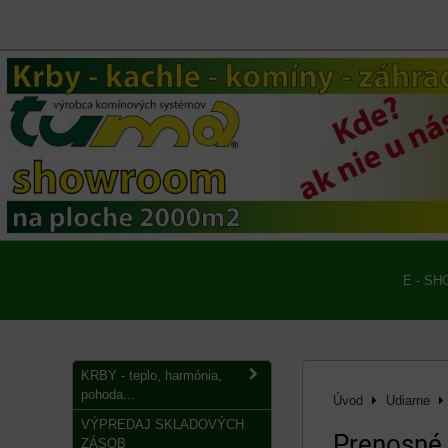
E - SH
KRBY - teplo, harmónia,
pohoda...
Úvod
Udiarne
VÝPREDAJ SKLADOVÝCH
Prenosné 
ZÁSOB