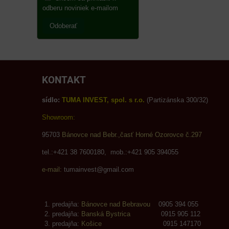
odberu noviniek e-mailom
Odoberať
KONTAKT
sídlo:
TUMA INVEST, spol. s r.o.
(Partizánska 300/32)
Showroom:
95703
Bánovce nad Bebr.,časť Horné Ozorovce č.297
tel.:+421 38 7600180, mob.:+421 905 394055
e-mail:
tumainvest@gmail.com
predajňa:
Bánovce nad Bebravou
0905 394 055
predajňa:
Banská Bystrica
0915 905 112
predajňa:
Košice
0915 147170