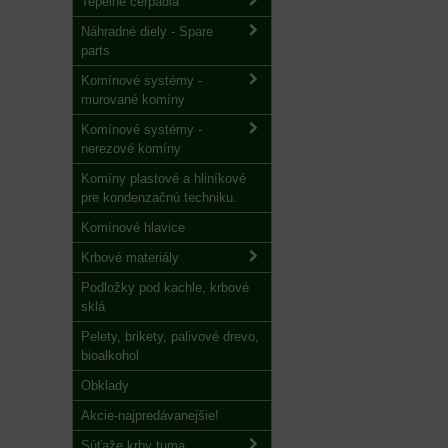
Tepelné čerpadlá
Náhradné diely - Spare
parts
Komínové systémy -
murované komíny
Komínové systémy -
nerezové komíny
Komíny plastové a hliníkové
pre kondenzačnú techniku.
Komínové hlavice
Krbové materiály
Podložky pod kachle, krbové
sklá
Pelety, brikety, palivové drevo,
bioalkohol
Obklady
Akcie-najpredávanejšie!
Súťaže krby tuma