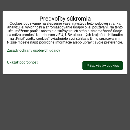
Predvoľby súkromia
Cookies používame na zlepšenie vašej návštevy tejto webovej stránky,
analýzu jej výkonnosti a zhromažďovanie údajov o jej používaní. Na tento
účel môžeme použiť nástroje a služby tretích strán a zhromaždené údaje
sa môžu preniesť k partnerom v EÚ, USA alebo iných krajinách. Kliknutím
na „Prijať všetky cookies“ vyjadrujete svoj súhlas s týmto spracovaním.
Nižšie môžete nájsť podrobné informácie alebo upraviť svoje preferencie.
Zásady ochrany osobných údajov
Ukázať podrobnosti
Prijať všetky cookies