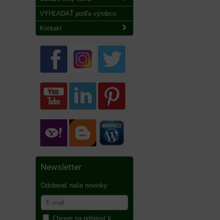
VYHĽADAŤ podľa výrobcu
Kontakt
Newsletter
Odoberať naše novinky:
Chcem sa prihlásiť k