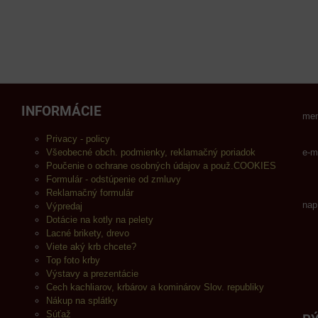
INFORMÁCIE
men
Privacy - policy
Všeobecné obch. podmienky, reklamačný poriadok
e-m
Poučenie o ochrane osobných údajov a použ.COOKIES
Formulár - odstúpenie od zmluvy
Reklamačný formulár
nap
Výpredaj
Dotácie na kotly na pelety
Lacné brikety, drevo
Viete aký krb chcete?
Top foto krby
Výstavy a prezentácie
Cech kachliarov, krbárov a kominárov Slov. republiky
Nákup na splátky
Súťaž