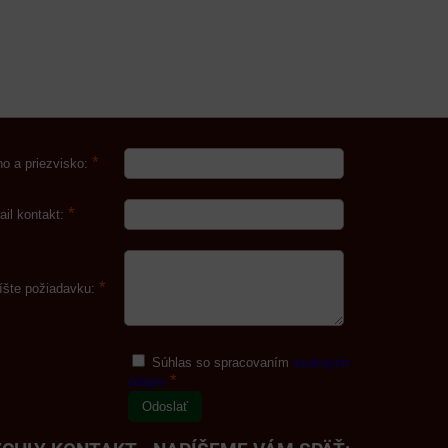
*
o a priezvisko:
*
ail kontakt:
*
íšte požiadavku:
Súhlas so spracovaním
osobných
*
údajov
Odoslať