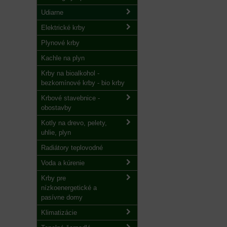
Udiarne
Elektrické krby
Plynové krby
Kachle na plyn
Krby na bioalkohol -
bezkomínové krby - bio krby
Krbové stavebnice -
obostavby
Kotly na drevo, pelety,
uhlie, plyn
Radiátory teplovodné
Voda a kúrenie
Krby pre
nízkoenergetické a
pasívne domy
Klimatizácie