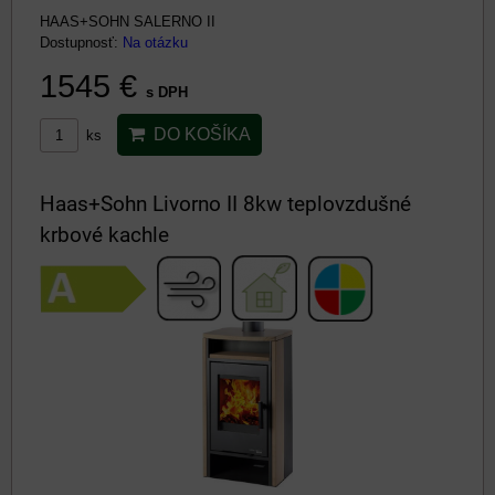
HAAS+SOHN SALERNO II
Dostupnosť:
Na otázku
1545 €
s DPH
DO KOŠÍKA
ks
Haas+Sohn Livorno II 8kw teplovzdušné
krbové kachle