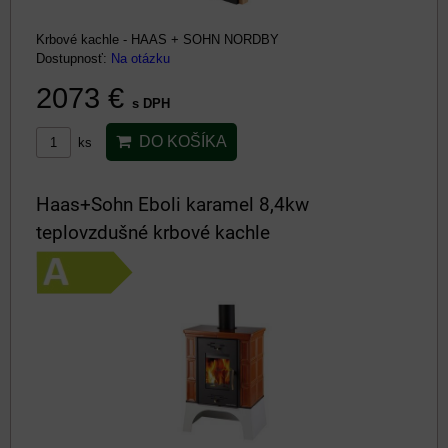
Krbové kachle - HAAS + SOHN NORDBY
Dostupnosť:
Na otázku
2073 €
s DPH
DO KOŠÍKA
ks
Haas+Sohn Eboli karamel 8,4kw
teplovzdušné krbové kachle