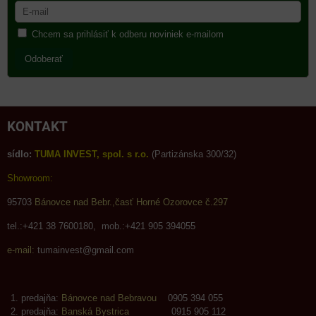
Chcem sa prihlásiť k odberu noviniek e-mailom
Odoberať
KONTAKT
sídlo:
TUMA INVEST, spol. s r.o.
(Partizánska 300/32)
Showroom:
95703
Bánovce nad Bebr.,časť Horné Ozorovce č.297
tel.:+421 38 7600180, mob.:+421 905 394055
e-mail:
tumainvest@gmail.com
predajňa:
Bánovce nad Bebravou
0905 394 055
predajňa:
Banská Bystrica
0915 905 112