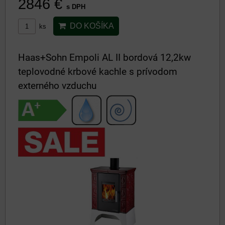
2846 €
s DPH
DO KOŠÍKA
ks
Haas+Sohn Empoli AL II bordová 12,2kw
teplovodné krbové kachle s prívodom
externého vzduchu