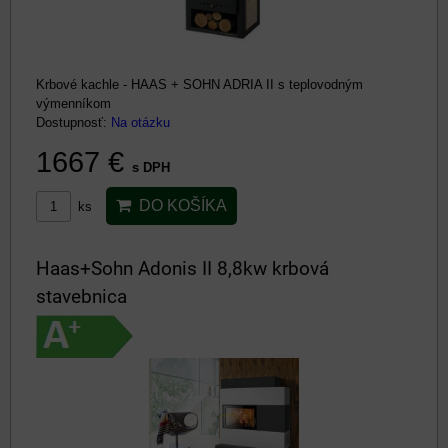
Krbové kachle - HAAS + SOHN ADRIA II s teplovodným
výmenníkom
Dostupnosť:
Na otázku
1667 €
s DPH
DO KOŠÍKA
ks
Haas+Sohn Adonis II 8,8kw krbová
stavebnica