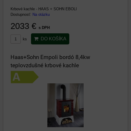
Krbové kachle - HAAS + SOHN EBOLI
Dostupnosť:
Na otázku
2033 €
s DPH
DO KOŠÍKA
ks
Haas+Sohn Empoli bordó 8,4kw
teplovzdušné krbové kachle