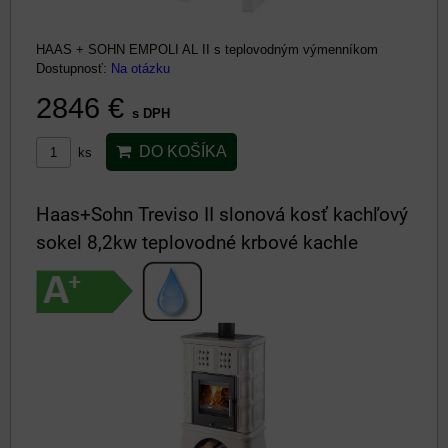
HAAS + SOHN EMPOLI AL II s teplovodným výmenníkom
Dostupnosť:
Na otázku
2846 €
s DPH
DO KOŠÍKA
ks
Haas+Sohn Treviso II slonová kosť kachľový
sokel 8,2kw teplovodné krbové kachle