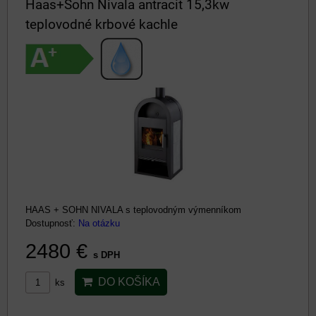
Haas+Sohn Nivala antracit 15,3kw
teplovodné krbové kachle
HAAS + SOHN NIVALA s teplovodným výmenníkom
Dostupnosť:
Na otázku
2480 €
s DPH
DO KOŠÍKA
ks