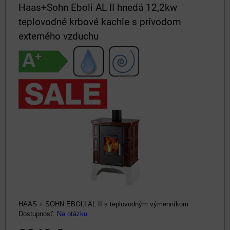
Haas+Sohn Eboli AL II hnedá 12,2kw
teplovodné krbové kachle s prívodom
externého vzduchu
HAAS + SOHN EBOLI AL II s teplovodným výmenníkom
Dostupnosť:
Na otázku