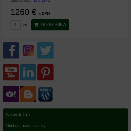
Dostupnosť:
Na otázku
1260 €
s DPH
DO KOŠÍKA
ks
Newsletter
Odoberať naše novinky: