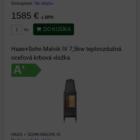
Dostupnosť:
Na otázku
1585 €
s DPH
DO KOŠÍKA
ks
Haas+Sohn Malvik IV 7,5kw teplovzdušná
oceľová krbová vložka
HAAS + SOHN MALVIK IV