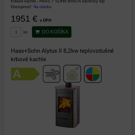
Krbové kachle - HAAS + SOHN MANTA kachľový top
Dostupnosť:
Na otázku
1951 €
s DPH
DO KOŠÍKA
ks
Haas+Sohn Alytus II 8,2kw teplovzdušné
krbové kachle