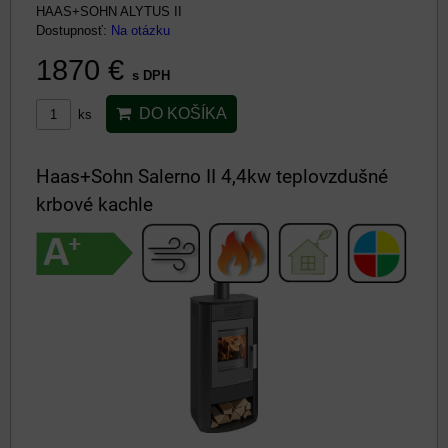
HAAS+SOHN ALYTUS II
Dostupnosť:
Na otázku
1870 €
s DPH
DO KOŠÍKA
ks
Haas+Sohn Salerno II 4,4kw teplovzdušné
krbové kachle