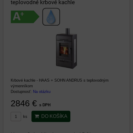
teplovodné krbové kachle
Krbové kachle - HAAS + SOHN ANDRUS s teplovodným
výmenníkom
Dostupnosť:
Na otázku
2846 €
s DPH
DO KOŠÍKA
ks