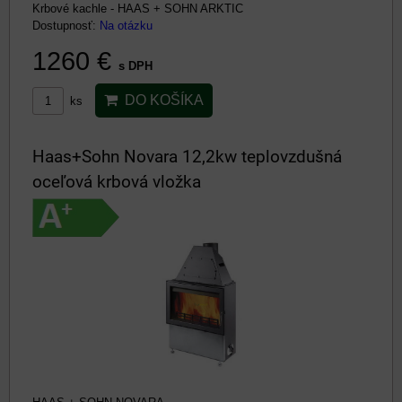
Krbové kachle - HAAS + SOHN ARKTIC
Dostupnosť:
Na otázku
1260 €
s DPH
DO KOŠÍKA
ks
Haas+Sohn Novara 12,2kw teplovzdušná
oceľová krbová vložka