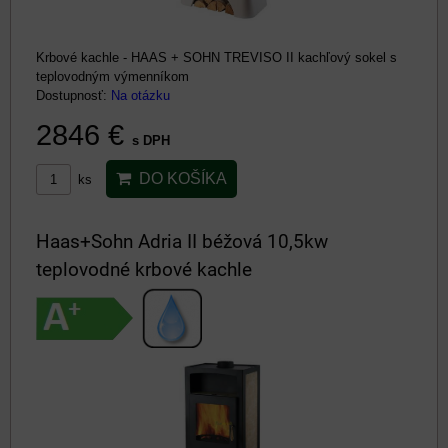
Krbové kachle - HAAS + SOHN TREVISO II kachľový sokel s
teplovodným výmenníkom
Dostupnosť:
Na otázku
2846 €
s DPH
DO KOŠÍKA
ks
Haas+Sohn Adria II béžová 10,5kw
teplovodné krbové kachle