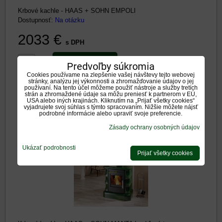
Krbové kachle - HAAS + SOHN EMPOLI
Dostupnosť:
Na otázku
2033 €
s DPH
DO KOŠÍKA
ks
Predvoľby súkromia
Cookies používame na zlepšenie vašej návštevy tejto webovej
stránky, analýzu jej výkonnosti a zhromažďovanie údajov o jej
používaní. Na tento účel môžeme použiť nástroje a služby tretích
Haas+Sohn Manta zelená kachľový top
strán a zhromaždené údaje sa môžu preniesť k partnerom v EÚ,
USA alebo iných krajinách. Kliknutím na „Prijať všetky cookies“
7,2kw teplovzdušné krbové kachle
vyjadrujete svoj súhlas s týmto spracovaním. Nižšie môžete nájsť
podrobné informácie alebo upraviť svoje preferencie.
Zásady ochrany osobných údajov
Ukázať podrobnosti
Prijať všetky cookies