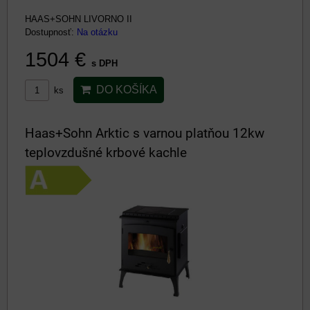
HAAS+SOHN LIVORNO II
Dostupnosť:
Na otázku
1504 €
s DPH
DO KOŠÍKA
ks
Haas+Sohn Arktic s varnou platňou 12kw
teplovzdušné krbové kachle