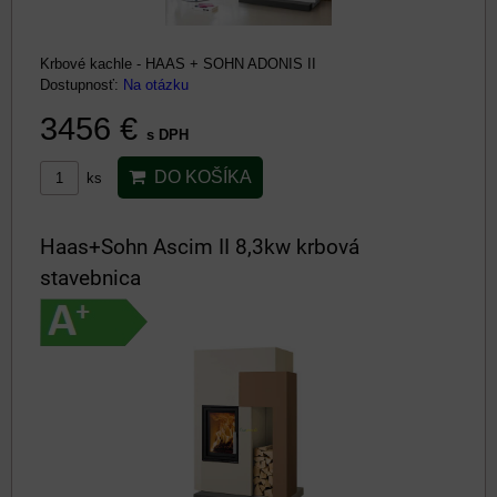
Krbové kachle - HAAS + SOHN ADONIS II
Dostupnosť:
Na otázku
3456 €
s DPH
DO KOŠÍKA
ks
Haas+Sohn Ascim II 8,3kw krbová
stavebnica