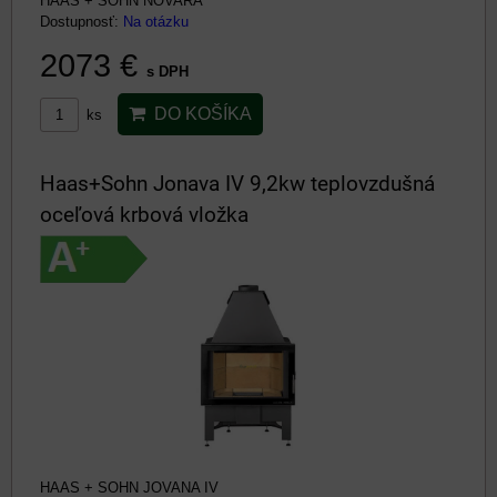
HAAS + SOHN NOVARA
Dostupnosť:
Na otázku
2073 €
s DPH
DO KOŠÍKA
ks
Haas+Sohn Jonava IV 9,2kw teplovzdušná
oceľová krbová vložka
HAAS + SOHN JOVANA IV