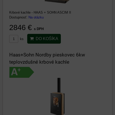
Krbové kachle - HAAS + SOHN ASCIM II
Dostupnosť:
Na otázku
2846 €
s DPH
DO KOŠÍKA
ks
Haas+Sohn Nordby pieskovec 6kw
teplovzdušné krbové kachle