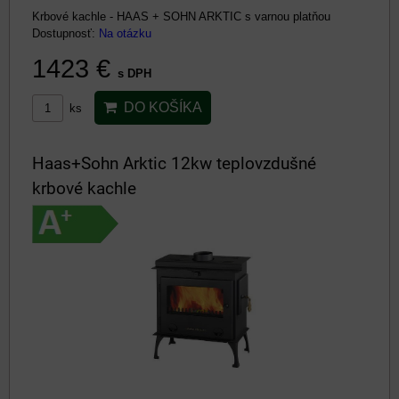
Krbové kachle - HAAS + SOHN ARKTIC s varnou platňou
Dostupnosť:
Na otázku
1423 €
s DPH
DO KOŠÍKA
ks
Haas+Sohn Arktic 12kw teplovzdušné
krbové kachle