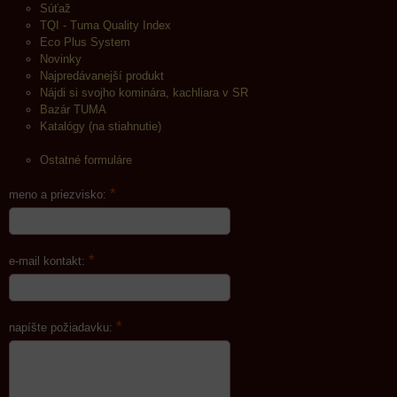
Súťaž
TQI - Tuma Quality Index
Eco Plus System
Novinky
Najpredávanejší produkt
Nájdi si svojho kominára, kachliara v SR
Bazár TUMA
Katalógy (na stiahnutie)
Ostatné formuláre
*
meno a priezvisko:
*
e-mail kontakt:
*
napíšte požiadavku: