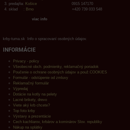
predajňa:
Košice
0915 147170
sklad :
Brno
+420 739 033 548
viac info
krby-tuma.sk Info o spracovaní osobných údajov.
INFORMÁCIE
Privacy - policy
Všeobecné obch. podmienky, reklamačný poriadok
Poučenie o ochrane osobných údajov a použ.COOKIES
Formulár - odstúpenie od zmluvy
Reklamačný formulár
Výpredaj
Dotácie na kotly na pelety
Lacné brikety, drevo
Viete aký krb chcete?
Top foto krby
Výstavy a prezentácie
Cech kachliarov, krbárov a kominárov Slov. republiky
Nákup na splátky