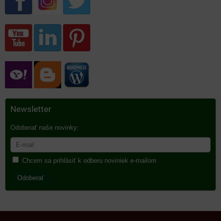
Newsletter
Odoberať naše novinky:
Chcem sa prihlásiť k odberu noviniek e-mailom
Odoberať