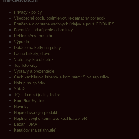
INFORMÁCIE
Privacy - policy
Všeobecné obch. podmienky, reklamačný poriadok
Poučenie o ochrane osobných údajov a použ.COOKIES
Formulár - odstúpenie od zmluvy
Reklamačný formulár
Výpredaj
Dotácie na kotly na pelety
Lacné brikety, drevo
Viete aký krb chcete?
Top foto krby
Výstavy a prezentácie
Cech kachliarov, krbárov a kominárov Slov. republiky
Nákup na splátky
Súťaž
TQI - Tuma Quality Index
Eco Plus System
Novinky
Najpredávanejší produkt
Nájdi si svojho kominára, kachliara v SR
Bazár TUMA
Katalógy (na stiahnutie)