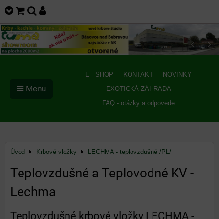
E - SHOP
KONTAKT
NOVINKY
Menu
EXOTICKÁ ZÁHRADA
FAQ - otázky a odpovede
Úvod
Krbové vložky
LECHMA - teplovzdušné /PL/
Teplovzdušné a Teplovodné KV -
Lechma
Teplovzdušné krbové vložky LECHMA -