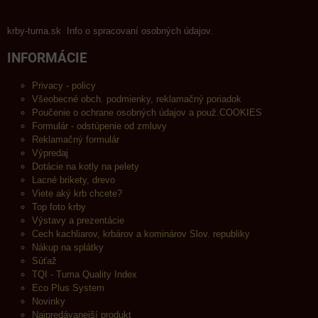
krby-tuma.sk Info o spracovaní osobných údajov.
INFORMÁCIE
Privacy - policy
Všeobecné obch. podmienky, reklamačný poriadok
Poučenie o ochrane osobných údajov a použ.COOKIES
Formulár - odstúpenie od zmluvy
Reklamačný formulár
Výpredaj
Dotácie na kotly na pelety
Lacné brikety, drevo
Viete aký krb chcete?
Top foto krby
Výstavy a prezentácie
Cech kachliarov, krbárov a kominárov Slov. republiky
Nákup na splátky
Súťaž
TQI - Tuma Quality Index
Eco Plus System
Novinky
Najpredávanejší produkt