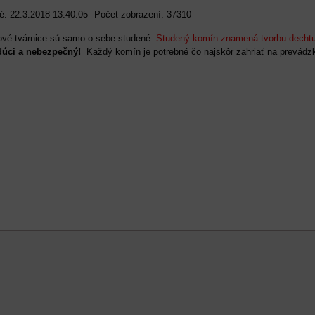
é: 22.3.2018 13:40:05
Počet zobrazení: 37310
ové tvárnice sú samo o sebe studené.
Studený komín znamená tvorbu decht
dúci a nebezpečný!
Každý komín je potrebné čo najskôr zahriať na prevádzk