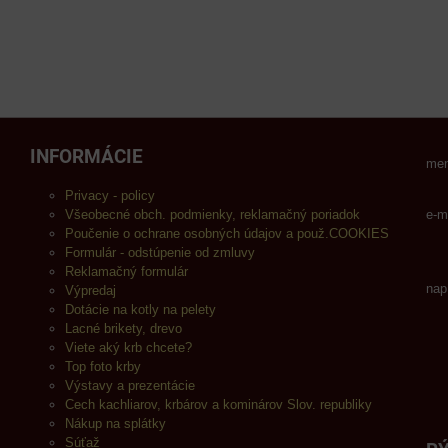
INFORMÁCIE
men
Privacy - policy
Všeobecné obch. podmienky, reklamačný poriadok
e-m
Poučenie o ochrane osobných údajov a použ.COOKIES
Formulár - odstúpenie od zmluvy
Reklamačný formulár
nap
Výpredaj
Dotácie na kotly na pelety
Lacné brikety, drevo
Viete aký krb chcete?
Top foto krby
Výstavy a prezentácie
Cech kachliarov, krbárov a kominárov Slov. republiky
Nákup na splátky
Súťaž