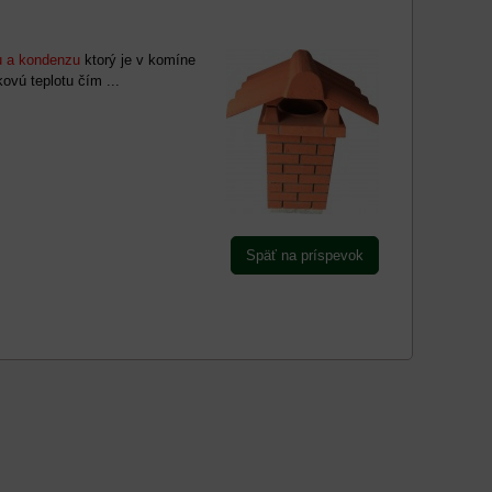
u a kondenzu
ktorý je v komíne
ovú teplotu čím ...
Späť na príspevok