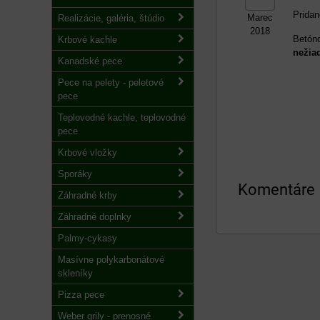
Pridan
Marec
Realizácie, galéria, štúdio
2018
Betón
Krbové kachle
nežia
Kanadské pece
Pece na pelety - peletové
pece
Teplovodné kachle, teplovodné
pece
Krbové vložky
Sporáky
Komentáre
Záhradné krby
Záhradné doplnky
Palmy-cykasy
Masívne polykarbonátové
skleníky
Pizza pece
Weber grily - prenosné