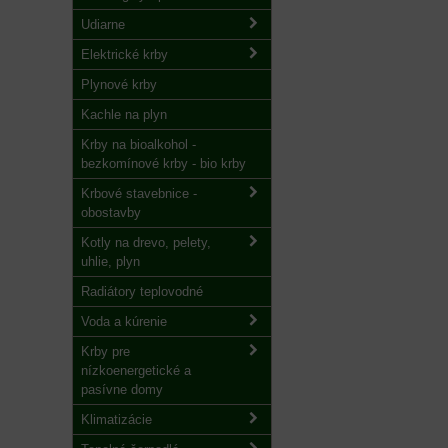
Udiarne
Elektrické krby
Plynové krby
Kachle na plyn
Krby na bioalkohol -
bezkomínové krby - bio krby
Krbové stavebnice -
obostavby
Kotly na drevo, pelety,
uhlie, plyn
Radiátory teplovodné
Voda a kúrenie
Krby pre
nízkoenergetické a
pasívne domy
Klimatizácie