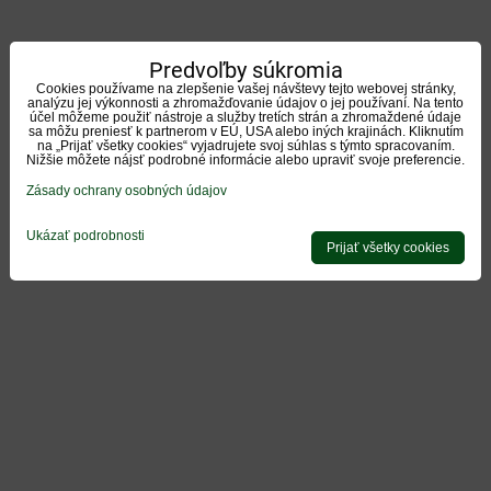
Predvoľby súkromia
Cookies používame na zlepšenie vašej návštevy tejto webovej stránky,
analýzu jej výkonnosti a zhromažďovanie údajov o jej používaní. Na tento
účel môžeme použiť nástroje a služby tretích strán a zhromaždené údaje
sa môžu preniesť k partnerom v EÚ, USA alebo iných krajinách. Kliknutím
na „Prijať všetky cookies“ vyjadrujete svoj súhlas s týmto spracovaním.
Nižšie môžete nájsť podrobné informácie alebo upraviť svoje preferencie.
Zásady ochrany osobných údajov
Ukázať podrobnosti
Prijať všetky cookies