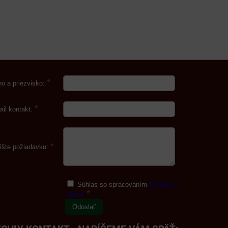
*
o a priezvisko:
*
ail kontakt:
*
íšte požiadavku:
Súhlas so spracovaním
osobných
*
údajov
Odoslať