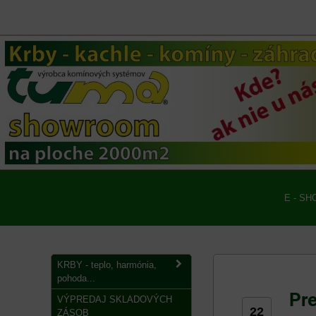
E - SH
KRBY - teplo, harmónia,
pohoda...
Pre
VÝPREDAJ SKLADOVÝCH
22
ZÁSOB