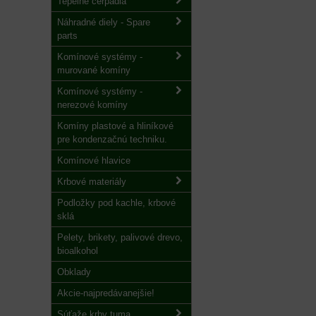
Tepelné čerpadlá
Náhradné diely - Spare
parts
Komínové systémy -
murované komíny
Komínové systémy -
nerezové komíny
Komíny plastové a hliníkové
pre kondenzačnú techniku.
Komínové hlavice
Krbové materiály
Podložky pod kachle, krbové
sklá
Pelety, brikety, palivové drevo,
bioalkohol
Obklady
Akcie-najpredávanejšie!
Súťaže krby tuma