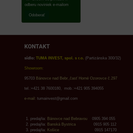
odberu noviniek e-mailom
Odoberať
KONTAKT
sídlo:
TUMA INVEST, spol. s r.o.
(Partizánska 300/32)
Showroom:
95703
Bánovce nad Bebr.,časť Horné Ozorovce č.297
tel.:+421 38 7600180, mob.:+421 905 394055
e-mail:
tumainvest@gmail.com
predajňa:
Bánovce nad Bebravou
0905 394 055
predajňa:
Banská Bystrica
0915 905 112
predajňa:
Košice
0915 147170