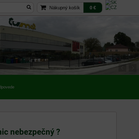
Nákupný košík
0 €
odpovede
nic nebezpečný ?