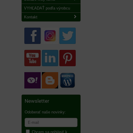
VYHĽADAŤ podľa výrobcu
Kontakt
Newsletter
Odoberať naše novinky:
Chcem sa prihlásiť k