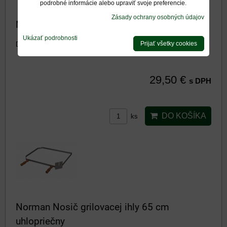
podrobné informácie alebo upraviť svoje preferencie.
Zásady ochrany osobných údajov
Norman Grilovacia ihla 65 cm
Ukázať podrobnosti
Prijať všetky cookies
Dostupnosť:
Na otázku
29,50 €
s DPH
DO KOŠÍKA
ks
Norman Nosič grilovacej ihly 65 cm
uhlopriečny