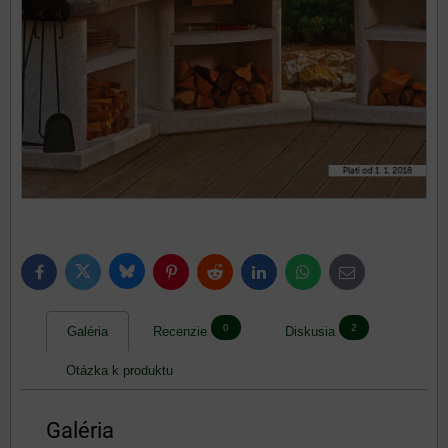
Bluesky
Twitter
Facebook
Pinterest
Reddit
LinkedIn
WhatsApp
E-
mail
0
2
Galéria
Recenzie
Diskusia
Otázka k produktu
Galéria