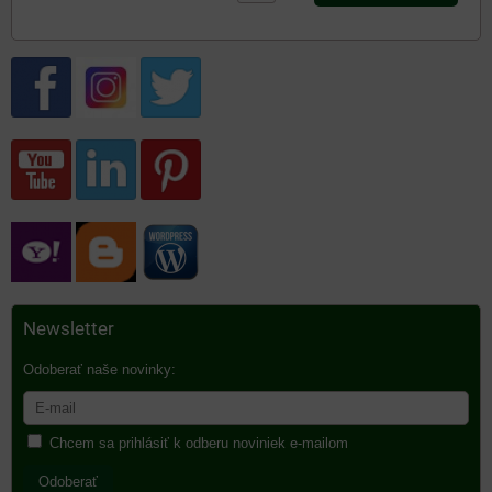
Newsletter
Odoberať naše novinky:
Chcem sa prihlásiť k odberu noviniek e-mailom
Odoberať