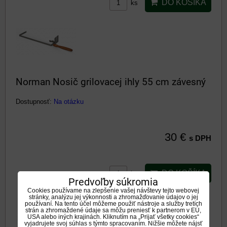
DO KOŠÍKA
ks
Norman Nosič grilovacej ihly 55 cm závesný
Dostupnosť:
Na otázku
30 €
s DPH
DO KOŠÍKA
ks
Predvoľby súkromia
Cookies používame na zlepšenie vašej návštevy tejto webovej
stránky, analýzu jej výkonnosti a zhromažďovanie údajov o jej
používaní. Na tento účel môžeme použiť nástroje a služby tretích
strán a zhromaždené údaje sa môžu preniesť k partnerom v EÚ,
USA alebo iných krajinách. Kliknutím na „Prijať všetky cookies“
vyjadrujete svoj súhlas s týmto spracovaním. Nižšie môžete nájsť