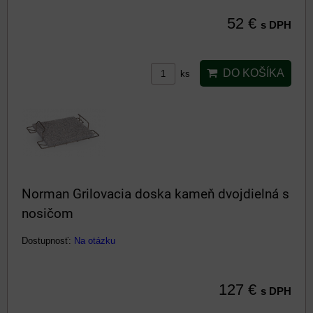
52 €
s DPH
DO KOŠÍKA
ks
Norman Grilovacia doska kameň dvojdielná s
nosičom
Dostupnosť:
Na otázku
127 €
s DPH