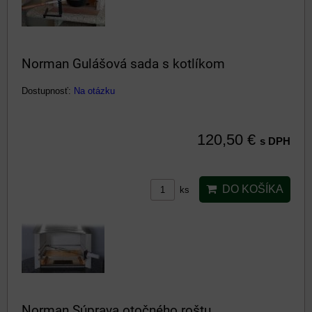
Norman Gulášová sada s kotlíkom
Dostupnosť:
Na otázku
120,50 €
s DPH
DO KOŠÍKA
ks
Norman Súprava otočného roštu