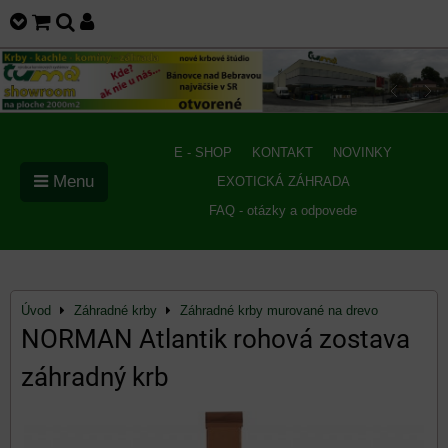
E - SHOP
KONTAKT
NOVINKY
Menu
EXOTICKÁ ZÁHRADA
FAQ - otázky a odpovede
Úvod
Záhradné krby
Záhradné krby murované na drevo
NORMAN Atlantik rohová zostava
záhradný krb