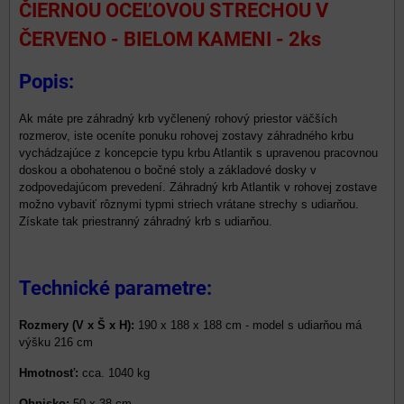
ČIERNOU OCEĽOVOU STRECHOU V
ČERVENO - BIELOM KAMENI - 2ks
Popis:
Ak máte pre záhradný krb vyčlenený rohový priestor väčších
rozmerov, iste oceníte ponuku rohovej zostavy záhradného krbu
vychádzajúce z koncepcie typu krbu Atlantik s upravenou pracovnou
doskou a obohatenou o bočné stoly a základové dosky v
zodpovedajúcom prevedení. Záhradný krb Atlantik v rohovej zostave
možno vybaviť rôznymi typmi striech vrátane strechy s udiarňou.
Získate tak priestranný záhradný krb s udiarňou.
Technické parametre:
Rozmery (V x Š x H):
190 x 188 x 188 cm - model s udiarňou má
výšku 216 cm
Hmotnosť:
cca. 1040 kg
Ohnisko:
50 x 38 cm