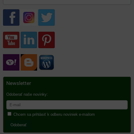
Newsletter
Odoberať naše novinky:
Chcem sa prihlásiť k odberu noviniek e-mailom
Odoberať