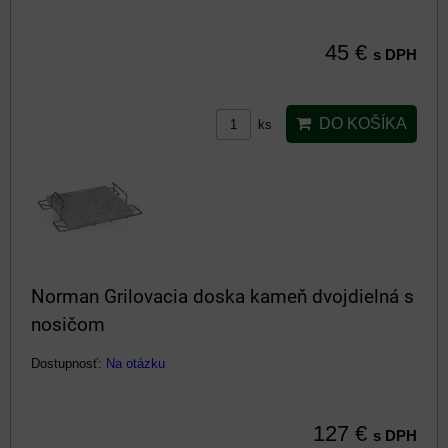
45 €
s DPH
DO KOŠÍKA
ks
Norman Grilovacia doska kameň dvojdielná s
nosičom
Dostupnosť:
Na otázku
127 €
s DPH