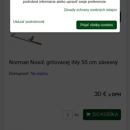
podrobné informácie alebo upraviť svoje preferencie.
Zásady ochrany osobných údajov
DO KOŠÍKA
ks
Ukázať podrobnosti
Prijať všetky cookies
Norman Nosič grilovacej ihly 55 cm závesný
Dostupnosť:
Na otázku
30 €
s DPH
DO KOŠÍKA
ks