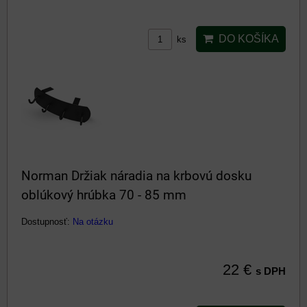
DO KOŠÍKA
ks
Norman Držiak náradia na krbovú dosku
oblúkový hrúbka 70 - 85 mm
Dostupnosť:
Na otázku
22 €
s DPH