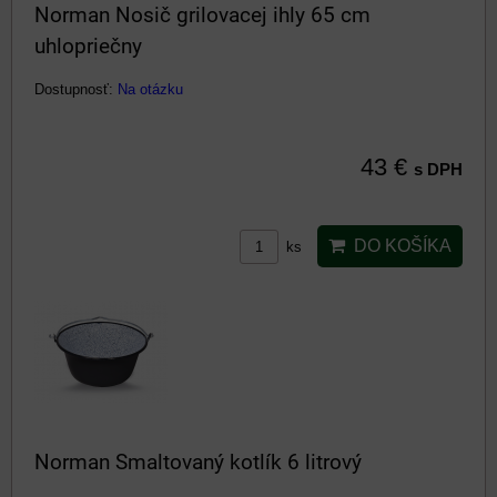
Norman Nosič grilovacej ihly 65 cm
uhlopriečny
Dostupnosť:
Na otázku
43 €
s DPH
DO KOŠÍKA
ks
Norman Smaltovaný kotlík 6 litrový