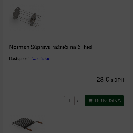
Norman Súprava ražniči na 6 ihiel
Dostupnosť:
Na otázku
28 €
s DPH
DO KOŠÍKA
ks