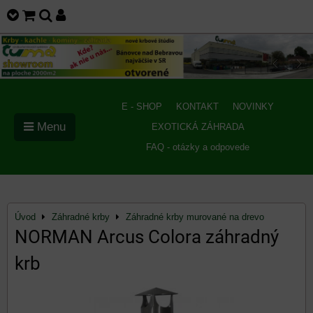
E - SHOP
KONTAKT
NOVINKY
Menu
EXOTICKÁ ZÁHRADA
FAQ - otázky a odpovede
Úvod
Záhradné krby
Záhradné krby murované na drevo
NORMAN Arcus Colora záhradný
krb