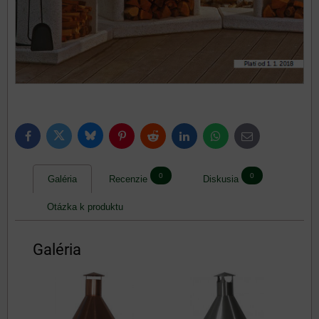
Bluesky
Twitter
Facebook
Pinterest
Reddit
LinkedIn
WhatsApp
E-
mail
0
0
Galéria
Recenzie
Diskusia
Otázka k produktu
Galéria