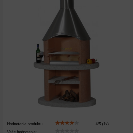
Hodnotenie produktu:
4
/
5
(
1
x)
Vaše hodnotenie: