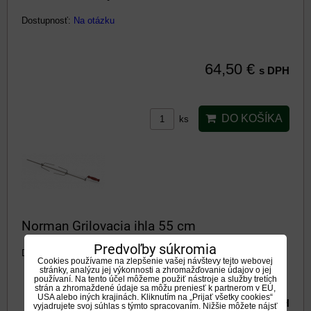
Dostupnosť:
Na otázku
64,50 €
s DPH
DO KOŠÍKA
ks
Norman Grilovacia ihla 55 cm
Predvoľby súkromia
Dostupnosť:
Na otázku
Cookies používame na zlepšenie vašej návštevy tejto webovej
stránky, analýzu jej výkonnosti a zhromažďovanie údajov o jej
používaní. Na tento účel môžeme použiť nástroje a služby tretích
strán a zhromaždené údaje sa môžu preniesť k partnerom v EÚ,
USA alebo iných krajinách. Kliknutím na „Prijať všetky cookies“
28 €
s DPH
vyjadrujete svoj súhlas s týmto spracovaním. Nižšie môžete nájsť