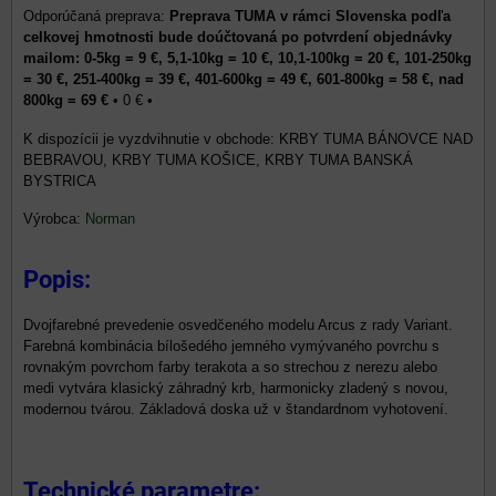
Preprava TUMA v rámci Slovenska podľa
celkovej hmotnosti bude doúčtovaná po potvrdení objednávky
mailom: 0-5kg = 9 €, 5,1-10kg = 10 €, 10,1-100kg = 20 €, 101-250kg
= 30 €, 251-400kg = 39 €, 401-600kg = 49 €, 601-800kg = 58 €, nad
800kg = 69 €
•
0 €
•
KRBY TUMA BÁNOVCE NAD
BEBRAVOU, KRBY TUMA KOŠICE, KRBY TUMA BANSKÁ
BYSTRICA
Výrobca:
Norman
Popis:
Dvojfarebné prevedenie osvedčeného modelu Arcus z rady Variant.
Farebná kombinácia bílošedého jemného vymývaného povrchu s
rovnakým povrchom farby terakota a so strechou z nerezu alebo
medi vytvára klasický záhradný krb, harmonicky zladený s novou,
modernou tvárou. Základová doska už v štandardnom vyhotovení.
Technické parametre: