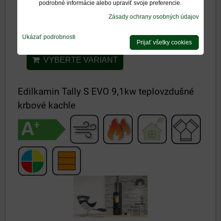
podrobné informácie alebo upraviť svoje preferencie.
od 3577,50 €
Zásady ochrany osobných údajov
s DPH
Ukázať podrobnosti
od 3975 €
s DPH
Zľava 10%
Prijať všetky cookies
VYBERTE VARIANT
Edilkamin Tally S EVO 9,1kw teplovzdušné
krbové kachle