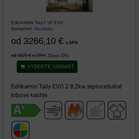
EDILKAMIN TALLY UP EVO
Dostupnosť:
Na otázku
od 3266,10 €
s DPH
od 3629 €
s DPH
Zľava 10%
VYBERTE VARIANT
Edilkamin Tally EVO 2 8,2kw teplovzdušné
krbové kachle