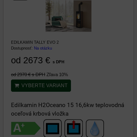
EDILKAMIN TALLY EVO 2
Dostupnosť:
Na otázku
od 2673 €
s DPH
od 2970 €
s DPH
Zľava 10%
VYBERTE VARIANT
Edilkamin H2Oceano 15 16,6kw teplovodná
oceľová krbová vložka