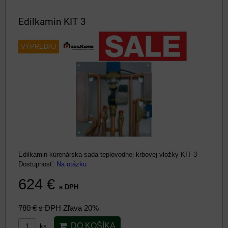
Edilkamin KIT 3
VÝPREDAJ
Edilkamin kúrenárska sada teplovodnej krbovej vložky KIT 3
Dostupnosť:
Na otázku
624 €
s DPH
780 €
s DPH
Zľava 20%
DO KOŠÍKA
ks