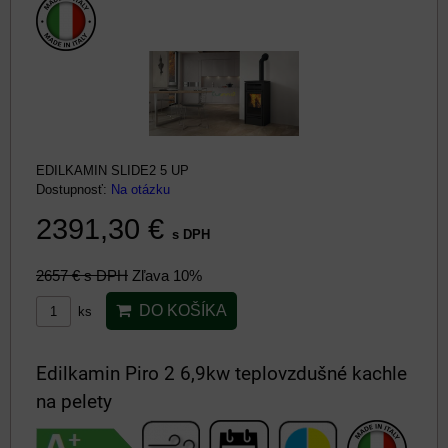
EDILKAMIN SLIDE2 5 UP
Dostupnosť:
Na otázku
2391,30 €
s DPH
2657 €
s DPH
Zľava 10%
DO KOŠÍKA
ks
Edilkamin Piro 2 6,9kw teplovzdušné kachle
na pelety