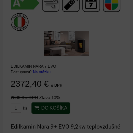
EDILKAMIN NARA 7 EVO
Dostupnosť:
Na otázku
2372,40 €
s DPH
2636 €
s DPH
Zľava 10%
DO KOŠÍKA
ks
Edilkamin Nara 9+ EVO 9,2kw teplovzdušné