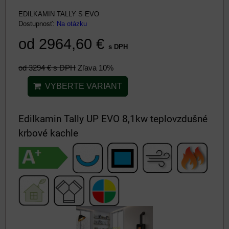
EDILKAMIN TALLY S EVO
Dostupnosť:
Na otázku
od 2964,60 €
s DPH
od 3294 €
s DPH
Zľava 10%
VYBERTE VARIANT
Edilkamin Tally UP EVO 8,1kw teplovzdušné
krbové kachle