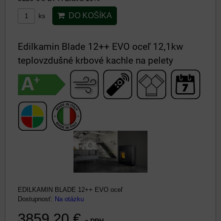
DO KOŠÍKA
ks
Edilkamin Blade 12++ EVO oceľ 12,1kw
teplovzdušné krbové kachle na pelety
EDILKAMIN BLADE 12++ EVO oceľ
Dostupnosť:
Na otázku
3859,20 €