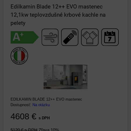
Edilkamin Blade 12++ EVO mastenec
12,1kw teplovzdušné krbové kachle na
pelety
EDILKAMIN BLADE 12++ EVO mastenec
Dostupnosť:
Na otázku
4608 €
s DPH
5120 €
s DPH
Zľava 10%