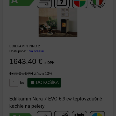
EDILKAMIN PIRO 2
Dostupnosť:
Na otázku
1643,40 €
s DPH
1826 €
s DPH
Zľava 10%
DO KOŠÍKA
ks
Edilkamin Nara 7 EVO 6,9kw teplovzdušné
kachle na pelety