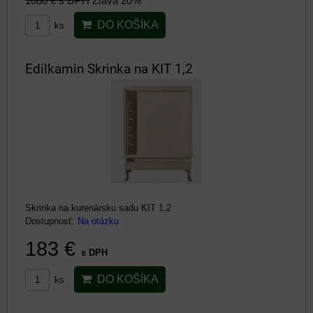
1080 €
s DPH
Zľava 20%
DO KOŠÍKA
ks
Edilkamin Skrinka na KIT 1,2
Skrinka na kurenársku sadu KIT 1,2
Dostupnosť:
Na otázku
183 €
s DPH
DO KOŠÍKA
ks