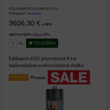
EDILKAMIN PELLKAMIN 8 EVO2
Dostupnosť:
Na otázku
3606,30 €
s DPH
4007 €
s DPH
Zľava 10%
DO KOŠÍKA
ks
Edilkamin EGO prizmatická 9 kw
teplovzdušná oceľová krbová vložka
VÝPREDAJ