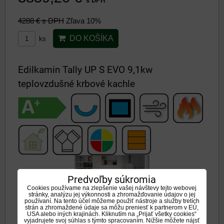
s DPH
4288 €
s DPH
Zľava 10%
DO KOŠÍKA
ks
Edilkamin Tally UP S EVO 9,1kw
teplovzdušné krbové kachle
Predvoľby súkromia
Cookies používame na zlepšenie vašej návštevy tejto webovej
stránky, analýzu jej výkonnosti a zhromažďovanie údajov o jej
používaní. Na tento účel môžeme použiť nástroje a služby tretích
strán a zhromaždené údaje sa môžu preniesť k partnerom v EÚ,
USA alebo iných krajinách. Kliknutím na „Prijať všetky cookies“
EDILKAMIN TALLY UP S EVO
vyjadrujete svoj súhlas s týmto spracovaním. Nižšie môžete nájsť
Dostupnosť:
Na otázku