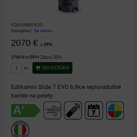
EDILKAMIN EGO
Dostupnosť:
Na otázku
2070 €
s DPH
2760 €
s DPH
Zľava 25%
DO KOŠÍKA
ks
Edilkamin Slide 7 EVO 6,9kw teplovzdušné
kachle na pelety