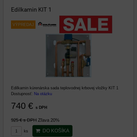
Edilkamin KIT 1
VÝPREDAJ
Edilkamin kúrenárska sada teplovodnej krbovej vložky KIT 1
Dostupnosť:
Na otázku
740 €
s DPH
925 €
s DPH
Zľava 20%
DO KOŠÍKA
ks