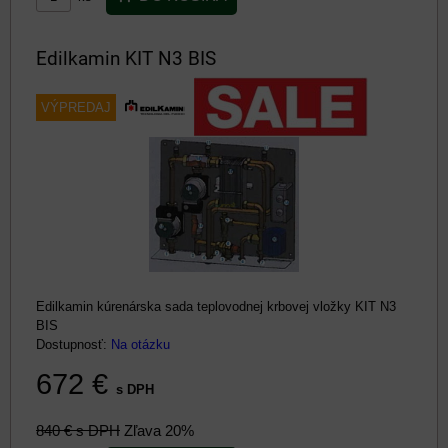
Edilkamin KIT N3 BIS
VÝPREDAJ
Edilkamin kúrenárska sada teplovodnej krbovej vložky KIT N3
BIS
Dostupnosť:
Na otázku
672 €
s DPH
840 €
s DPH
Zľava 20%