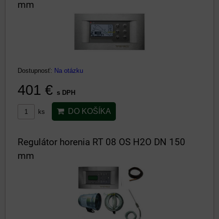
mm
Dostupnosť:
Na otázku
401 €
s DPH
DO KOŠÍKA
ks
Regulátor horenia RT 08 OS H2O DN 150
mm