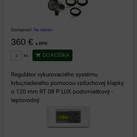
Dostupnosť:
Na otázku
360 €
s DPH
DO KOŠÍKA
ks
Regulátor vykurovaciého systému
krbu,riadeného pomocou vzduchovej klapky
o 120 mm RT 08 P LUX podomietkový -
teplovodný