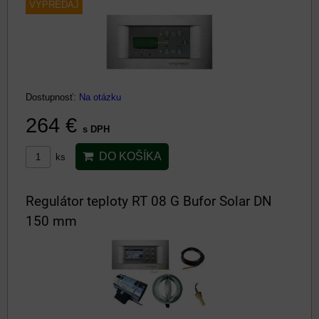
VÝPREDAJ
Dostupnosť:
Na otázku
264 €
s DPH
DO KOŠÍKA
ks
Regulátor teploty RT 08 G Bufor Solar DN
150 mm