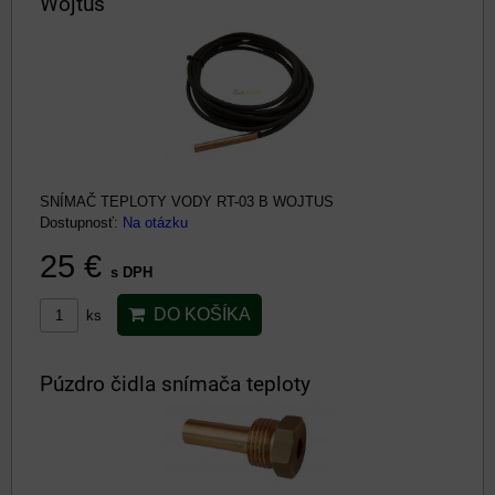
Wojtus
SNÍMAČ TEPLOTY VODY RT-03 B WOJTUS
Dostupnosť:
Na otázku
25 €
s DPH
DO KOŠÍKA
ks
Púzdro čidla snímača teploty