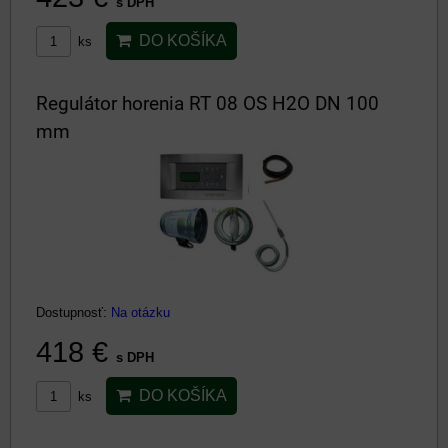
s DPH
DO KOŠÍKA
ks
Regulátor horenia RT 08 OS H2O DN 100
mm
Dostupnosť:
Na otázku
418 €
s DPH
DO KOŠÍKA
ks