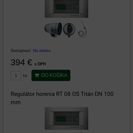
Dostupnosť:
Na otázku
394 €
s DPH
DO KOŠÍKA
ks
Regulátor horenia RT 08 OS Titán DN 100
mm