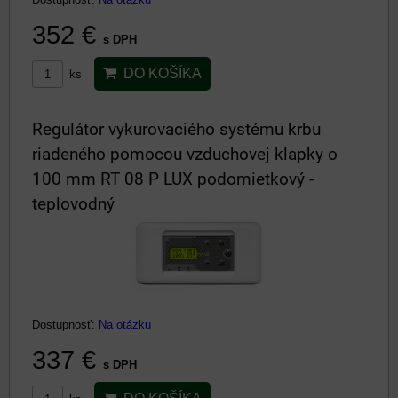
352 €
s DPH
DO KOŠÍKA
ks
Regulátor vykurovaciého systému krbu
riadeného pomocou vzduchovej klapky o
100 mm RT 08 P LUX podomietkový -
teplovodný
Dostupnosť:
Na otázku
337 €
s DPH