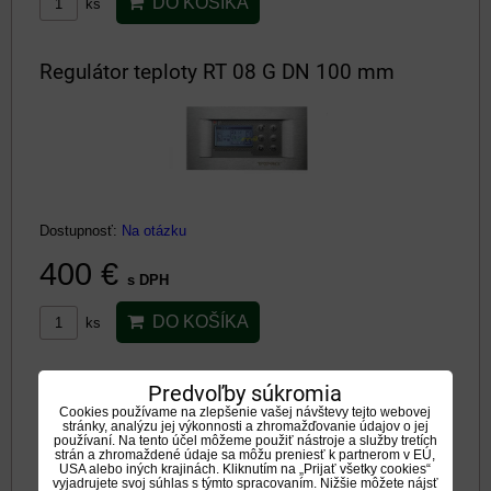
DO KOŠÍKA
ks
Regulátor teploty RT 08 G DN 100 mm
Dostupnosť:
Na otázku
400 €
s DPH
DO KOŠÍKA
ks
Regulátor vykurovaciého systému
Predvoľby súkromia
Cookies používame na zlepšenie vašej návštevy tejto webovej
krbu,riadeného pomocou vzduchovej klapky
stránky, analýzu jej výkonnosti a zhromažďovanie údajov o jej
používaní. Na tento účel môžeme použiť nástroje a služby tretích
o 150 mm RT 08 P LUX Titán podomietkový
strán a zhromaždené údaje sa môžu preniesť k partnerom v EÚ,
USA alebo iných krajinách. Kliknutím na „Prijať všetky cookies“
- teplovodný
vyjadrujete svoj súhlas s týmto spracovaním. Nižšie môžete nájsť