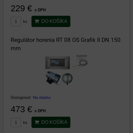
229 €
s DPH
DO KOŠÍKA
ks
Regulátor horenia RT 08 OS Grafik II DN 150
mm
Dostupnosť:
Na otázku
473 €
s DPH
DO KOŠÍKA
ks