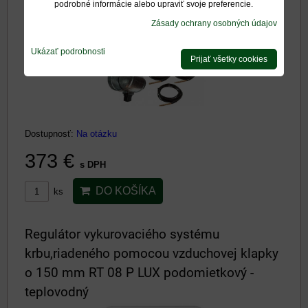
podrobné informácie alebo upraviť svoje preferencie.
Zásady ochrany osobných údajov
Ukázať podrobnosti
Prijať všetky cookies
Dostupnosť:
Na otázku
373 €
s DPH
DO KOŠÍKA
ks
Regulátor vykurovaciého systému
krbu,riadeného pomocou vzduchovej klapky
o 150 mm RT 08 P LUX podomietkový -
teplovodný