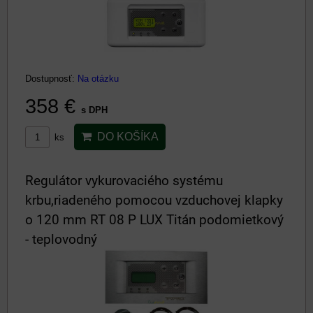
Dostupnosť:
Na otázku
358 €
s DPH
DO KOŠÍKA
ks
Regulátor vykurovaciého systému
krbu,riadeného pomocou vzduchovej klapky
o 120 mm RT 08 P LUX Titán podomietkový
- teplovodný