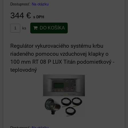
Dostupnosť:
Na otázku
344 €
s DPH
DO KOŠÍKA
ks
Regulátor vykurovaciého systému krbu
riadeného pomocou vzduchovej klapky o
100 mm RT 08 P LUX Titán podomietkový -
teplovodný
Dostupnosť:
Na otázku