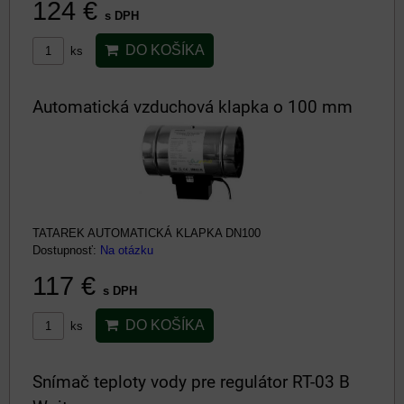
124 €
s DPH
DO KOŠÍKA
ks
Automatická vzduchová klapka o 100 mm
TATAREK AUTOMATICKÁ KLAPKA DN100
Dostupnosť:
Na otázku
117 €
s DPH
DO KOŠÍKA
ks
Snímač teploty vody pre regulátor RT-03 B