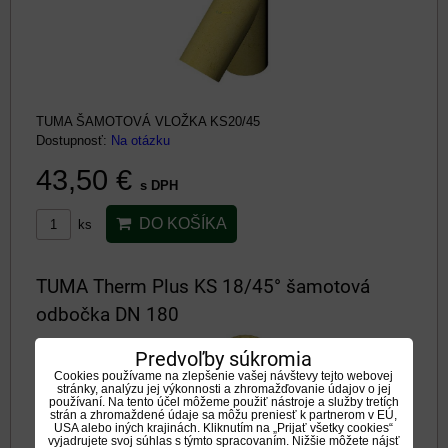
TUMA ŠAMOTOVÁ VLOŽKA KS20/45
Dostupnosť:
Na otázku
43,50 €
s DPH
DO KOŠÍKA
ks
TUMA Therm Plus KS 18/45° šamotová
odbočka DN 180
Predvoľby súkromia
Cookies používame na zlepšenie vašej návštevy tejto webovej
stránky, analýzu jej výkonnosti a zhromažďovanie údajov o jej
používaní. Na tento účel môžeme použiť nástroje a služby tretích
strán a zhromaždené údaje sa môžu preniesť k partnerom v EÚ,
USA alebo iných krajinách. Kliknutím na „Prijať všetky cookies“
vyjadrujete svoj súhlas s týmto spracovaním. Nižšie môžete nájsť