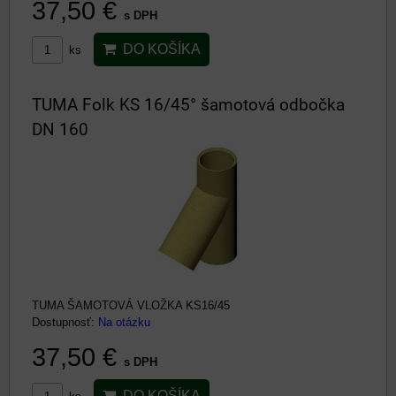
37,50 €
s DPH
DO KOŠÍKA
ks
TUMA Folk KS 16/45° šamotová odbočka
DN 160
TUMA ŠAMOTOVÁ VLOŽKA KS16/45
Dostupnosť:
Na otázku
37,50 €
s DPH
DO KOŠÍKA