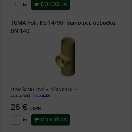
DO KOŠÍKA
ks
TUMA Folk KS 14/90° šamotová odbočka
DN 140
TUMA ŠAMOTOVÁ VLOŽKA KS14/90
Dostupnosť:
Na otázku
26 €
s DPH
DO KOŠÍKA
ks