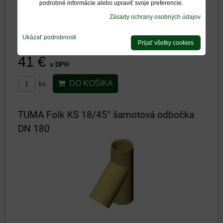
podrobné informácie alebo upraviť svoje preferencie.
Zásady ochrany osobných údajov
TUMA ŠAMOTOVÁ VLOŽKA KS18/45
Ukázať podrobnosti
Dostupnosť:
Na otázku
Prijať všetky cookies
41 €
s DPH
DO KOŠÍKA
ks
TUMA Folk KS 18/45° šamotová odbočka
DN 180