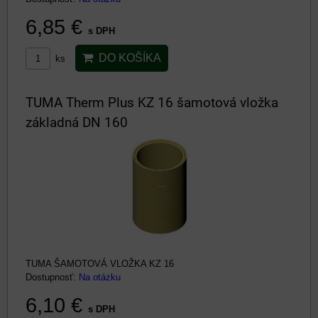
6,85 €
s DPH
DO KOŠÍKA
ks
TUMA Therm Plus KZ 16 šamotová vložka
základná DN 160
TUMA ŠAMOTOVÁ VLOŽKA KZ 16
Dostupnosť:
Na otázku
6,10 €
s DPH