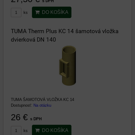
s DPH
DO KOŠÍKA
ks
TUMA Therm Plus KC 14 šamotová vložka
dvierková DN 140
TUMA ŠAMOTOVÁ VLOŽKA KC 14
Dostupnosť:
Na otázku
26 €
s DPH
DO KOŠÍKA
ks